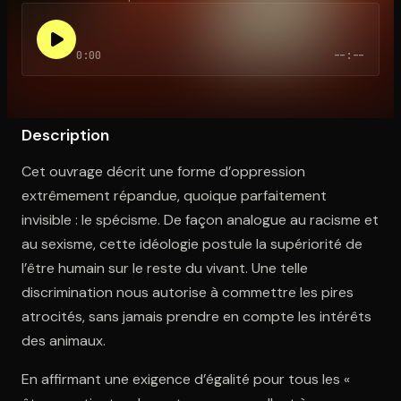
0:00
--:--
Ouvre l'app Appareil photo, pointe sur le code. C'est gratuit à l
Description
Cet ouvrage décrit une forme d’oppression
extrêmement répandue, quoique parfaitement
invisible : le spécisme. De façon analogue au racisme et
au sexisme, cette idéologie postule la supériorité de
l’être humain sur le reste du vivant. Une telle
discrimination nous autorise à commettre les pires
atrocités, sans jamais prendre en compte les intérêts
des animaux.
En affirmant une exigence d’égalité pour tous les «