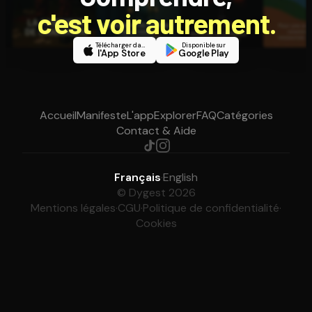
c'est voir autrement.
Télécharger dans
Disponible sur
l'App Store
Google Play
Accueil
Manifeste
L'app
Explorer
FAQ
Catégories
Contact & Aide
Français
·
English
© Dygest 2026
Mentions légales
·
CGU
·
Politique de confidentialité
·
Cookies