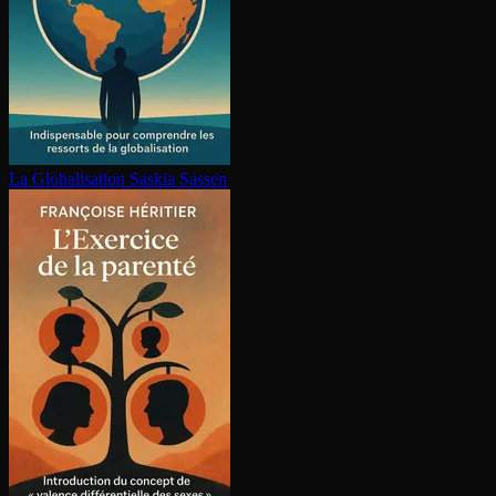
La Glo­ba­li­sa­tion
Saskia Sassen