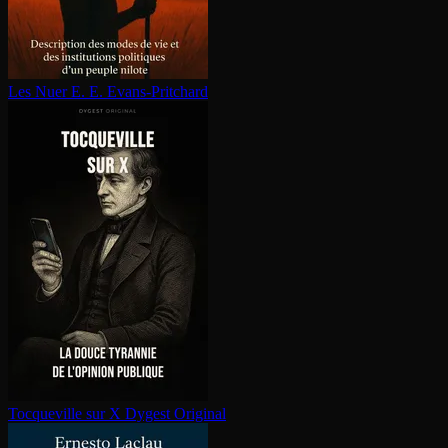
Les Nuer
E. E. Evans-Pritchard
Tocqueville sur X
Dygest Original