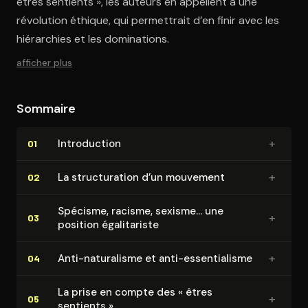
êtres sentients », les auteurs en appellent à une
révolution éthique, qui permettrait d’en finir avec les
hiérarchies et les dominations.
afficher plus
Sommaire
+
In­tro­duc­tion
01
+
La struc­tu­ra­tion d’un mouvement
02
Spécisme, racisme, sexisme… une
+
03
position éga­li­ta­riste
+
Anti-naturalisme et anti-es­sen­tia­lisme
04
La prise en compte des « êtres
+
05
sentients »