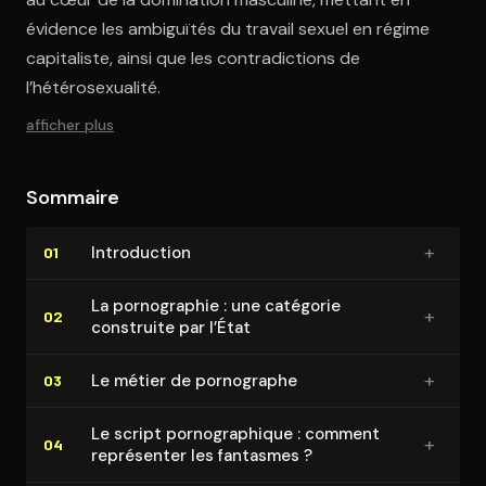
évidence les ambiguïtés du travail sexuel en régime
capitaliste, ainsi que les contradictions de
l’hétérosexualité.
afficher plus
Sommaire
+
In­tro­duc­tion
01
La por­no­gra­phie : une catégorie
+
02
construite par l’État
+
Le métier de pornographe
03
Le script por­no­gra­phique : comment
+
04
représenter les fantasmes ?