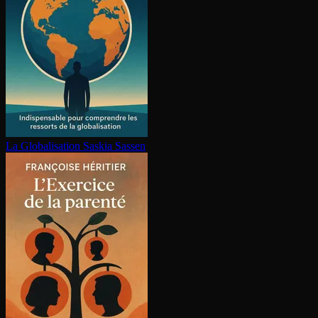
La Glo­ba­li­sa­tion
Saskia Sassen