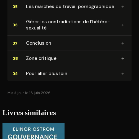
+
Les marchés du travail por­no­gra­phique
05
Gérer les contra­dic­tions de l’hé­té­ro­
+
06
sexua­li­té
+
Conclusion
07
+
Zone critique
08
+
Pour aller plus loin
09
Mis à jour le 16 juin 2026
Livres similaires