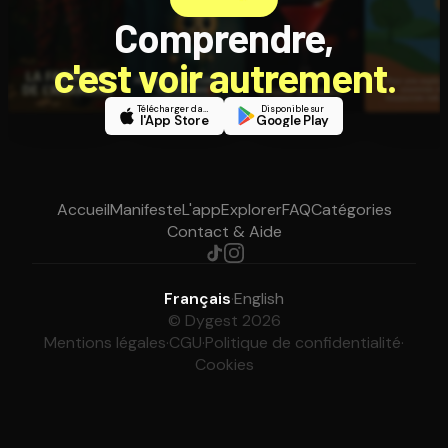
Comprendre,
c'est voir autrement.
Télécharger dans
Disponible sur
l'App Store
Google Play
Accueil
Manifeste
L'app
Explorer
FAQ
Catégories
Contact & Aide
Français
·
English
© Dygest 2026
Mentions légales
·
CGU
·
Politique de confidentialité
·
Cookies