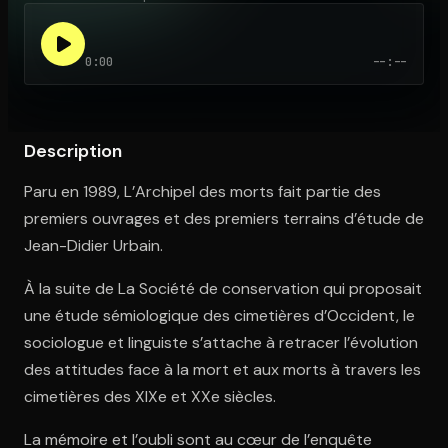
0:00
--:--
Ouvre l'app Appareil photo, pointe sur le code. C'est gratuit à l
Description
Paru en 1989, L’Archipel des morts fait partie des
premiers ouvrages et des premiers terrains d’étude de
Jean-Didier Urbain.
À la suite de La Société de conservation qui proposait
une étude sémiologique des cimetières d’Occident, le
sociologue et linguiste s’attache à retracer l’évolution
des attitudes face à la mort et aux morts à travers les
cimetières des XIXe et XXe siècles.
La mémoire et l’oubli sont au cœur de l’enquête