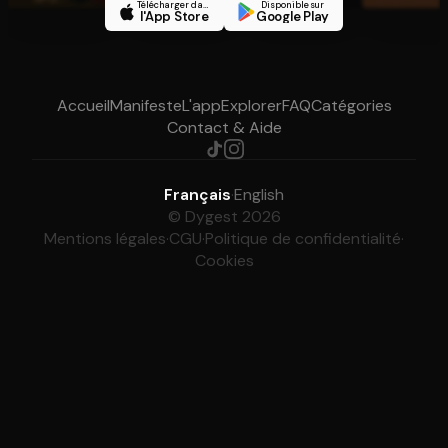
Télécharger dans
Disponible sur
l'App Store
Google Play
Accueil
Manifeste
L'app
Explorer
FAQ
Catégories
Contact & Aide
Français
·
English
© Dygest 2026
Mentions légales
·
CGU
·
Politique de confidentialité
·
Cookies