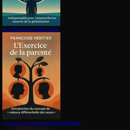
La Glo­ba­li­sa­tion
Saskia Sassen
L'Exercice de la parenté
Françoise Héritier