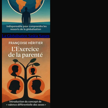
La Glo­ba­li­sa­tion
Saskia Sassen