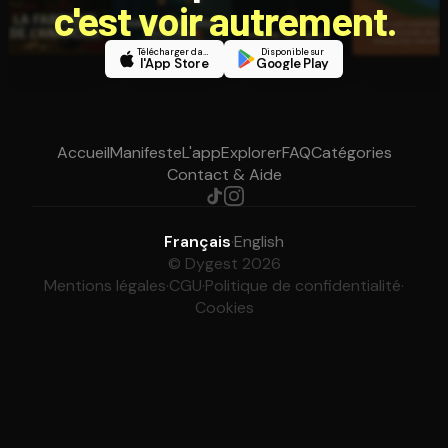
c'est voir autrement.
Télécharger dans
Disponible sur
l'App Store
Google Play
Accueil
Manifeste
L'app
Explorer
FAQ
Catégories
Contact & Aide
Français
·
English
© Dygest 2026
Mentions légales
·
CGU
·
Politique de confidentialité
·
Cookies