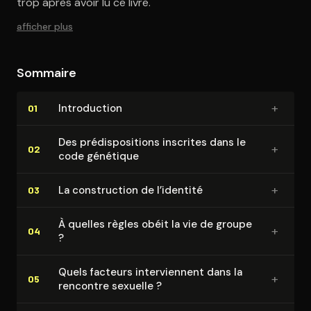
trop après avoir lu ce livre.
afficher plus
Sommaire
+
In­tro­duc­tion
01
Des pré­dis­po­si­tions inscrites dans le
+
02
code génétique
+
La construc­tion de l’identité
03
À quelles règles obéit la vie de groupe
+
04
?
Quels facteurs in­ter­viennent dans la
+
05
rencontre sexuelle ?