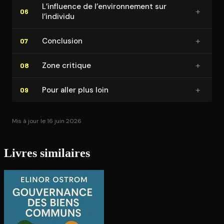
L’influence de l’en­vi­ron­ne­ment sur
+
06
l’individu
+
Conclusion
07
+
Zone critique
08
+
Pour aller plus loin
09
Mis à jour le 16 juin 2026
Livres similaires