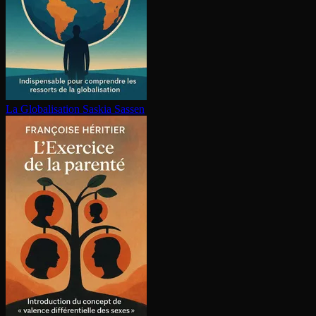
La Glo­ba­li­sa­tion
Saskia Sassen