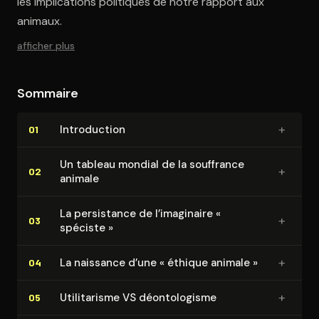
les implications politiques de notre rapport aux
animaux.
afficher plus
Sommaire
+
In­tro­duc­tion
01
Un tableau mondial de la souffrance
+
02
animale
La persistance de l’imaginaire «
+
03
spéciste »
+
La naissance d’une « éthique animale »
04
+
Uti­li­ta­risme VS dé­on­to­lo­gisme
05