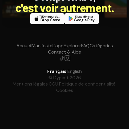
c'est voir autrement.
Télécharger dans
Disponible sur
l'App Store
Google Play
Accueil
Manifeste
L'app
Explorer
FAQ
Catégories
Contact & Aide
Français
·
English
© Dygest 2026
Mentions légales
·
CGU
·
Politique de confidentialité
·
Cookies