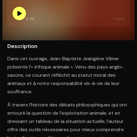
0:00
--:--
Ouvre l'app Appareil photo, pointe sur le code. C'est gratuit à l
Description
Dans cet ouvrage, Jean-Baptiste Jeangène Vilmer
présente l’« éthique animale ». Venu des pays anglo-
saxons, ce courant réfléchit au statut moral des
animaux et à notre responsabilité vis-à-vis de leur
souffrance.
À travers l’histoire des débats philosophiques qui ont
entouré la question de l’exploitation animale, et en
dressant un tableau de la situation actuelle, l’auteur
offre des outils nécessaires pour mieux comprendre