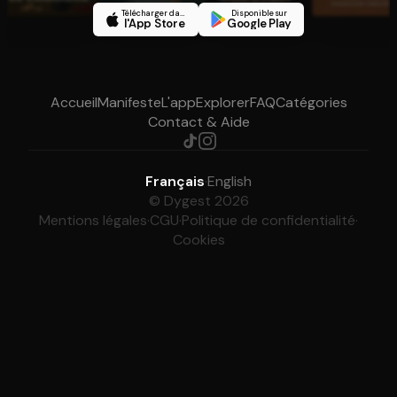
Télécharger dans
Disponible sur
l'App Store
Google Play
Accueil
Manifeste
L'app
Explorer
FAQ
Catégories
Contact & Aide
Français
·
English
© Dygest 2026
Mentions légales
·
CGU
·
Politique de confidentialité
·
Cookies