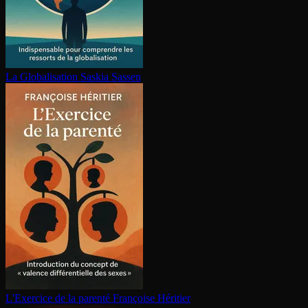
La Glo­ba­li­sa­tion
Saskia Sassen
L'Exercice de la parenté
Françoise Héritier