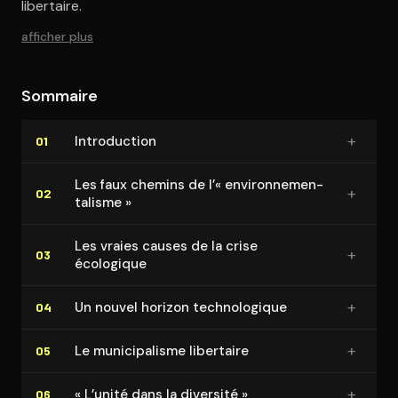
libertaire.
afficher plus
Sommaire
+
In­tro­duc­tion
01
Les faux chemins de l’« en­vi­ron­ne­men­
+
02
ta­lisme »
Les vraies causes de la crise
+
03
écologique
+
Un nouvel horizon tech­no­lo­gique
04
+
Le mu­ni­ci­pa­lisme libertaire
05
+
« L’unité dans la diversité »
06