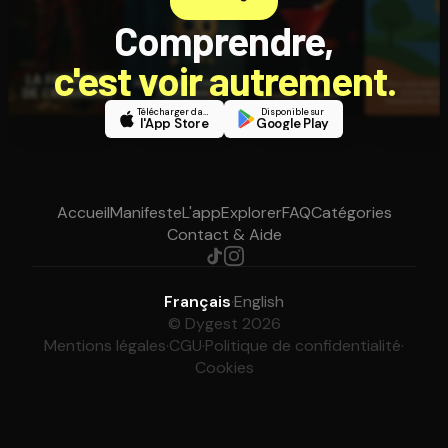
Comprendre,
c'est voir autrement.
Télécharger dans
Disponible sur
l'App Store
Google Play
Accueil
Manifeste
L'app
Explorer
FAQ
Catégories
Contact & Aide
Français
·
English
© Dygest 2026
Mentions légales
·
CGU
·
Politique de confidentialité
·
Cookies