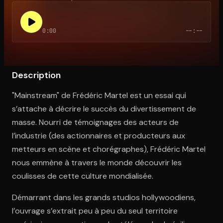
0:00
--:--
Ouvre l'app Appareil photo, pointe sur le code. C'est gratuit à l
Description
"Mainstream" de Frédéric Martel est un essai qui
s’attache à décrire le succès du divertissement de
masse. Nourri de témoignages des acteurs de
l’industrie (des actionnaires et producteurs aux
metteurs en scène et chorégraphes), Frédéric Martel
nous emmène à travers le monde découvrir les
coulisses de cette culture mondialisée.
Démarrant dans les grands studios hollywoodiens,
l’ouvrage s’extrait peu à peu du seul territoire