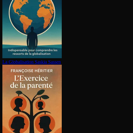
La Glo­ba­li­sa­tion
Saskia Sassen