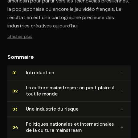
américain pour partir vers les télénovelas brésiliennes,
la pop japonaise ou encore le jeu vidéo français. Le
résultat en est une cartographie précieuse des
industries créatives aujourd’hui.
afficher plus
Sommaire
+
In­tro­duc­tion
01
La culture mainstream : on peut plaire à
+
02
tout le monde
+
Une industrie du risque
03
Politiques nationales et in­ter­na­tio­nales
+
04
de la culture mainstream