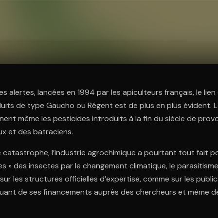
ratuit à l'essai.
s alertes, lancées en 1994 par les apiculteurs français, le lien
oduits de type Gaucho ou Régent est de plus en plus évident. 
nt même les pesticides introduits à la fin du siècle de provo
x et des batraciens.
e catastrophe, l’industrie agrochimique a pourtant tout fait po
s » des insectes par le changement climatique, le parasitisme,
ur les structures officielles d’expertise, comme sur les publi
 jouant de ses financements auprès des chercheurs et même d