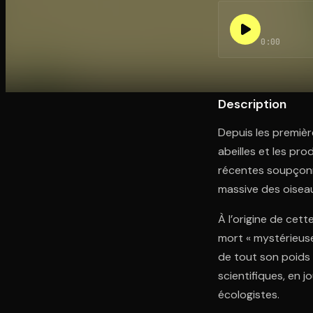
0:00
Ouvre l'app Appareil photo, pointe sur le code. C'est g
Description
Depuis les première
abeilles et les pr
récentes soupçonne
massive des oiseau
À l’origine de cett
mort « mystérieuse
de tout son poids s
scientifiques, en
écologistes.