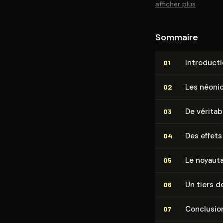
afficher plus
Sommaire
In­tro­duc­t
01
Les néo­ni­
02
De vérita
03
Des effet
04
Le noyauta
05
Un tiers d
06
Conclusio
07