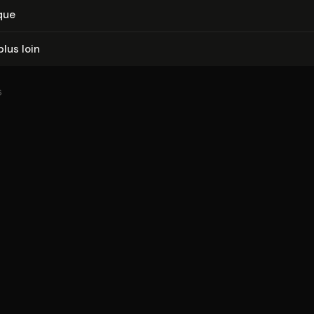
que
plus loin
6