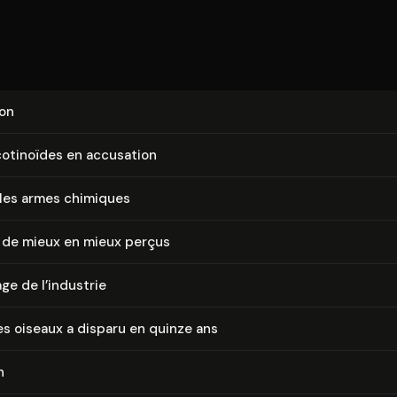
ion
co­ti­noïdes en accusation
bles armes chimiques
s de mieux en mieux perçus
ge de l’industrie
es oiseaux a disparu en quinze ans
n