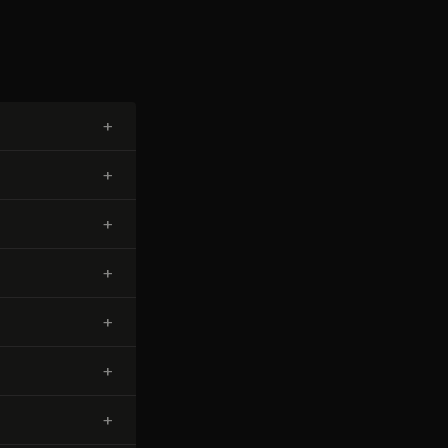
+
+
+
+
+
+
+