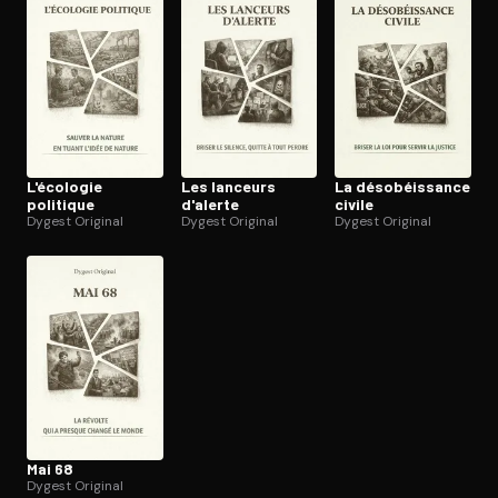
Ouvre l'app Appareil photo, pointe sur le code. C'est gratuit à l
L'écologie
Les lanceurs
La déso­béis­sance
politique
d'alerte
civile
Dygest Original
Dygest Original
Dygest Original
Mai 68
Dygest Original