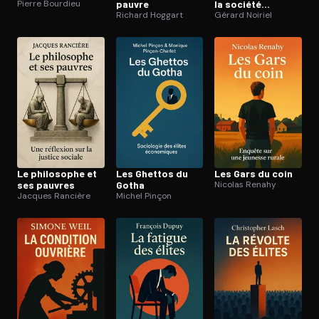
Pierre Bourdieu
pauvre
la société
Richard Hoggart
française
Gérard Noiriel
Le philosophe et
Les Ghettos du
Les Gars du coin
ses pauvres
Gotha
Nicolas Renahy
Jacques Rancière
Michel Pinçon