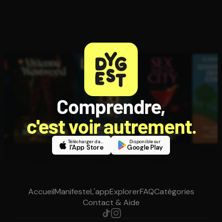
Comprendre,
c'est voir autrement.
Télécharger dans
Disponible sur
l'App Store
Google Play
Accueil
Manifeste
L'app
Explorer
FAQ
Catégories
Contact & Aide