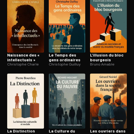
Ouvre l'app Appareil photo, pointe sur le code. C'est gratuit à l
Naissance des «
Le Temps des
L’illusion du bloc
in­tel­lec­tuels »
gens ordinaires
bourgeois
Christophe Charle
Christophe Guilluy
Bruno Amable
La Distinction
La Culture du
Les ouvriers dans