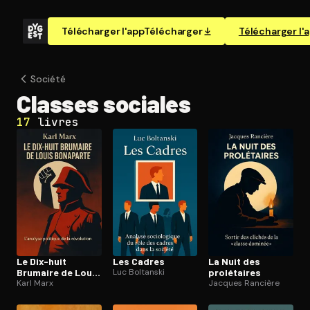
Télécharger l'app
Télécharger
Télécharger l'
Société
Classes sociales
17
livres
Le Dix-huit
Les Cadres
La Nuit des
Brumaire de Louis
Luc Boltanski
prolétaires
Bonaparte
Karl Marx
Jacques Rancière