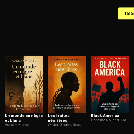
Télé
Un monde en nègre
Les traites
Black America
et blanc
négrières
Caroline Rolland-Diamond
Aurélia Michel
Olivier Grenouilleau