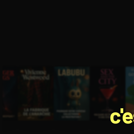
Ouvre l'app Appareil photo, pointe sur le code. C'est g
c'