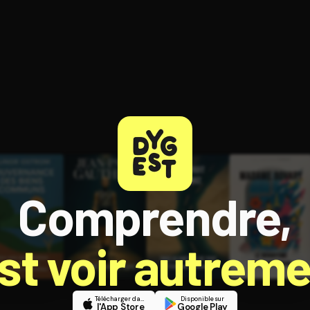
ratuit à l'essai.
Comprendre,
est voir autreme
Télécharger dans
Disponible sur
l'App Store
Google Play