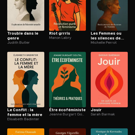
Trouble dans le
Riot grrrls
Les Femmes ou
genre
Manon Labry
les silences de
Judith Butler
l’Histoire
Michelle Perrot
Le Conflit : la
Être éco­fé­mi­niste
Jouir
femme et la mère
Jeanne Burgart Goutal
Sarah Barmak
Elisabeth Badinter