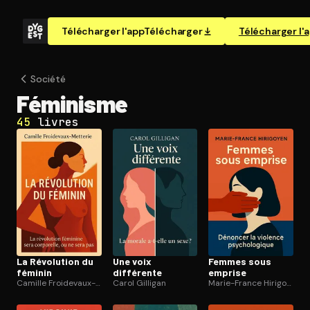
Télécharger l'app
Télécharger
Télécharger l'
Société
Féminisme
45
livres
La Révolution du
Une voix
Femmes sous
féminin
différente
emprise
Camille Froidevaux-Metterie
Carol Gilligan
Marie-France Hirigoyen