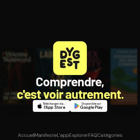
Comprendre,
c'est voir autrement.
Télécharger dans
Disponible sur
l'App Store
Google Play
Accueil
Manifeste
L'app
Explorer
FAQ
Catégories