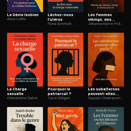
Le Génie lesbien
Lâchez-nous
Les femmes
Alice Coffin
l’utérus
vikings, des
Fiona Schmidt
femmes
Jóhanna Katrín Friðriksdóttir
puissantes
La Charge
Pourquoi le
Les subalternes
sexuelle
patriarcat ?
peuvent-elles
Clémentine Gallot
Carol Gilligan
parler ?
Gayatri Chakravorty Spivak