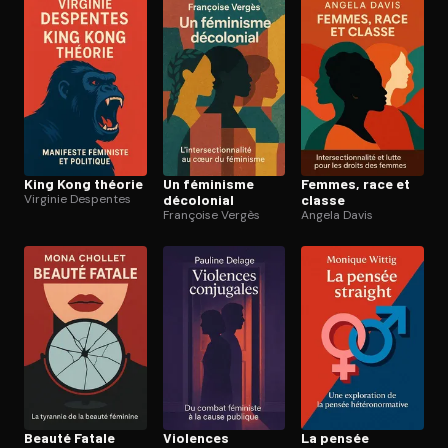
Ouvre l'app Appareil photo, pointe sur le code. C'est gratuit à l
King Kong théorie
Un féminisme
Femmes, race et
Virginie Despentes
décolonial
classe
Françoise Vergès
Angela Davis
Beauté Fatale
Violences
La pensée