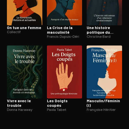
On tue une femme
La Crise de la
Une histoire
Collectif
masculinité
politique du
Francis Dupuis-Déri
pantalon
Christine Bard
Vivre avec le
Les Doigts
Masculin/Féminin
trouble
coupés
(I)
Donna Haraway
Paola Tabet
Françoise Héritier