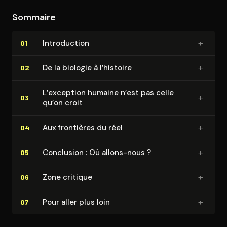
dominante sur la planète, en influençant
Sommaire
l'environnement, en créant des sociétés complexes et
en cherchant du sens à travers la religion, l'idéologie et
+
In­tro­duc­tion
01
la science.
+
De la biologie à l’histoire
02
L’exception humaine n’est pas celle
+
03
qu’on croit
+
Aux frontières du réel
04
+
Conclusion : Où allons-nous ?
05
+
Zone critique
06
+
Pour aller plus loin
07