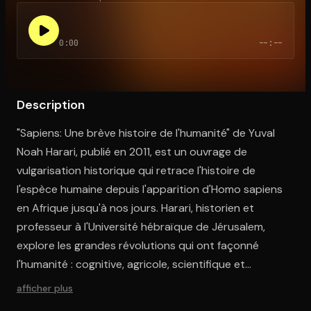
0:00
--:--
Ouvre l'app Appareil photo, pointe sur le code. C'est gratuit à l
Description
"Sapiens: Une brève histoire de l'humanité" de Yuval
Noah Harari, publié en 2011, est un ouvrage de
vulgarisation historique qui retrace l'histoire de
l'espèce humaine depuis l'apparition d'Homo sapiens
en Afrique jusqu'à nos jours. Harari, historien et
professeur à l'Université hébraïque de Jérusalem,
explore les grandes révolutions qui ont façonné
l'humanité : cognitive, agricole, scientifique et
industrielle. Il examine comment ces transformations
afficher plus
ont permis à Homo sapiens de devenir l'espèce