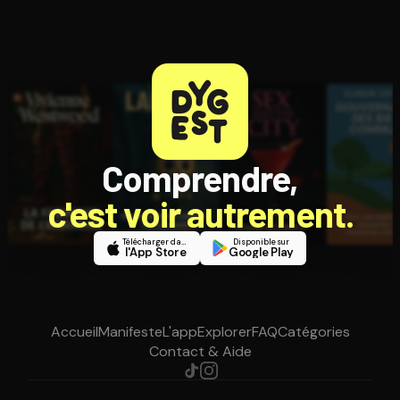
Comprendre,
c'est voir autrement.
Télécharger dans
Disponible sur
l'App Store
Google Play
Accueil
Manifeste
L'app
Explorer
FAQ
Catégories
Contact & Aide