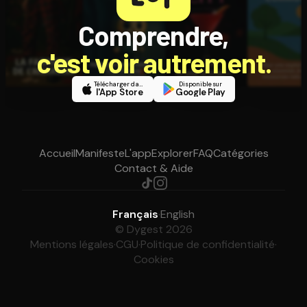
Comprendre,
c'est voir autrement.
Télécharger dans
Disponible sur
l'App Store
Google Play
Accueil
Manifeste
L'app
Explorer
FAQ
Catégories
Contact & Aide
Français
·
English
© Dygest 2026
Mentions légales
·
CGU
·
Politique de confidentialité
·
Cookies