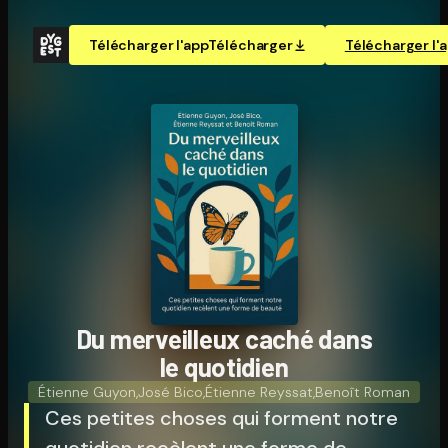
Télécharger l'app
Télécharger
Télécharger l'
Du merveilleux caché dans
le quotidien
Étienne Guyon
,
José Bico
,
Étienne Reyssat
,
Benoît Roman
Ces petites choses qui forment notre
quotidien recèlent une forme de