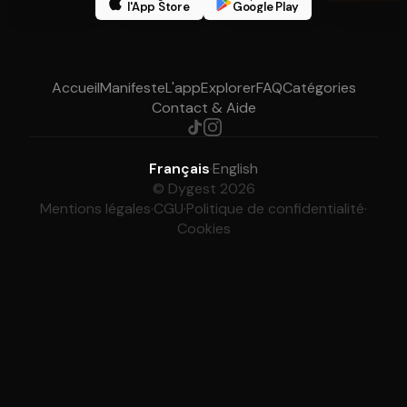
l'App Store
Google Play
Accueil
Manifeste
L'app
Explorer
FAQ
Catégories
Contact & Aide
Français
·
English
© Dygest 2026
Mentions légales
·
CGU
·
Politique de confidentialité
·
Cookies