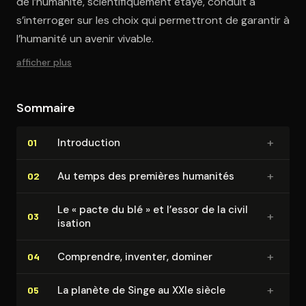
de l’humanité, scientifiquement étayé, conduit à
s’interroger sur les choix qui permettront de garantir à
l’humanité un avenir vivable.
afficher plus
Sommaire
+
In­tro­duc­tion
01
+
Au temps des premières humanités
02
Le « pacte du blé » et l’essor de la ci­vi­l
+
03
i­sa­tion
+
Comprendre, inventer, dominer
04
+
La planète de Singe au XXIe siècle
05