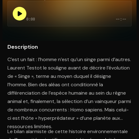
0:00
--:--
Ouvre l'app Appareil photo, pointe sur le code. C'est gratuit à l
Description
C’est un fait : l’homme n’est qu’un singe parmi d’autres.
Laurent Testot le souligne avant de décrire l’évolution
de « Singe », terme au moyen duquel il désigne
l’homme. Bien des aléas ont conditionné la
différenciation de l’espèce humaine au sein du règne
animal et, finalement, la sélection d’un vainqueur parmi
de nombreux concurrents : Homo sapiens. Mais celui-
ci est l’hôte « hyperprédateur » d’une planète aux
ressources limitées.
Le bilan alarmiste de cette histoire environnementale