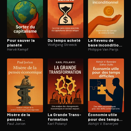
Pour sauver la
Du temps acheté
Le Revenu de
planète
Wolfgang Streeck
base in­con­di­tion­
Hervé Kempf
nel
Philippe Van Parijs
Misère de la
La Grande Trans­
Économie utile
pensée
for­ma­tion
pour des temps
économique
Paul Jorion
Karl Polanyi
difficiles
Abhijit V. Banerjee