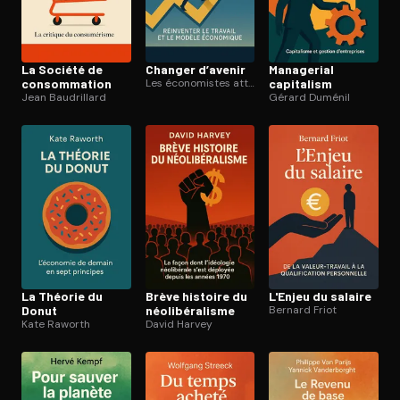
La Société de
Changer d’avenir
Managerial
consom­ma­tion
Les économistes atterrés
capitalism
Jean Baudrillard
Gérard Duménil
La Théorie du
Brève histoire du
L'Enjeu du salaire
Donut
néo­li­bé­ra­lisme
Bernard Friot
Kate Raworth
David Harvey