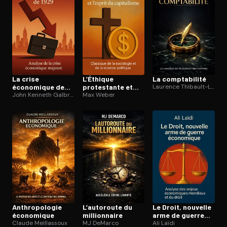
La crise
L’Éthique
La comp­ta­bi­li­té
économique de
protestante et
Laurence Thibault-Le Gallo
1929
John Kenneth Galbraith
l’esprit du
Max Weber
capitalisme
An­thro­po­lo­gie
L’autoroute du
Le Droit, nouvelle
économique
mil­lion­naire
arme de guerre
Claude Meillassoux
MJ DeMarco
économique
Ali Laïdi