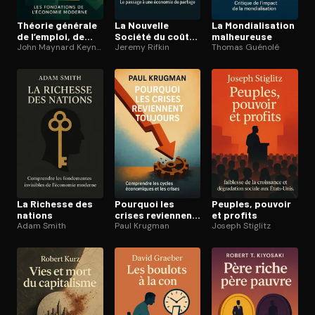
Théorie générale
La Nouvelle
La Mon­dia­li­sa­tion
de l’emploi, de
Société du coût
malheureuse
l’intérêt et de la
John Maynard Keynes
marginal zéro
Jeremy Rifkin
Thomas Guénolé
monnaie
La Richesse des
Pourquoi les
Peuples, pouvoir
nations
crises reviennent
et profits
Adam Smith
toujours
Paul Krugman
Joseph Stiglitz