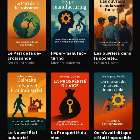
Le Pari de la dé­
Hyper-ma­nu­fac­
Les ouvriers dans
crois­sance
tu­ring
la société
Serge Latouche
Michaël Valentin
française
Gérard Noiriel
Le Nouvel État
La Prospérité du
On m’avait dit que
industriel
vice
c’était impossible