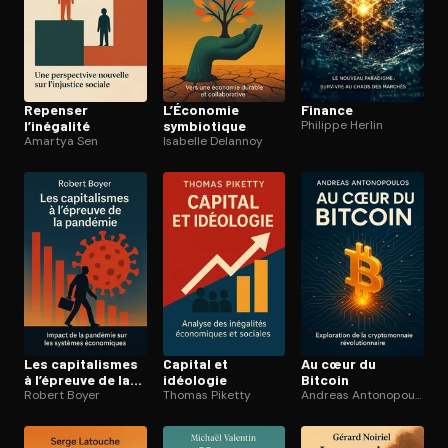
Repenser
L’Économie
Finance
l’inégalité
symbiotique
Philippe Herlin
Amartya Sen
Isabelle Delannoy
Les ca­pi­ta­lismes
Capital et
Au cœur du
à l’épreuve de la
idéologie
Bitcoin
pandémie
Robert Boyer
Thomas Piketty
Andreas Antonopoulos