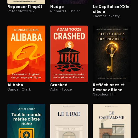
Repenser l’impôt
Nudge
Le Capital au XXIe
Peter Sloterdijk
Richard H. Thaler
siècle
Thomas Piketty
Alibaba
Crashed
Ré­flé­chis­sez et
Duncan Clark
Adam Tooze
Devenez Riche
Napoleon Hill