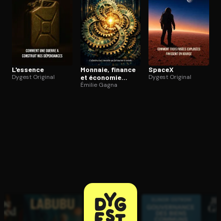
L'essence
Monnaie, finance
SpaceX
Dygest Original
et économie
Dygest Original
réelle
Émilie Gagna