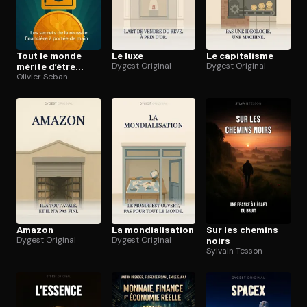
Tout le monde
Le luxe
Le capitalisme
mérite d’être
Dygest Original
Dygest Original
riche
Olivier Seban
Amazon
La mon­dia­li­sa­tion
Sur les chemins
Dygest Original
Dygest Original
noirs
Sylvain Tesson