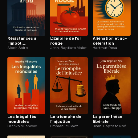
Résistances à
L’Empire de l’or
Aliénation et ac­
l’impôt,
rouge
cé­lé­ra­tion
attachement à
Alexis Spire
Jean-Baptiste Malet
Hartmut Rosa
l’État
Les Inégalités
Le triomphe de
La parenthèse
mondiales
l’injustice
libérale
Branko Milanovic
Emmanuel Saez
Jean-Baptiste Noé