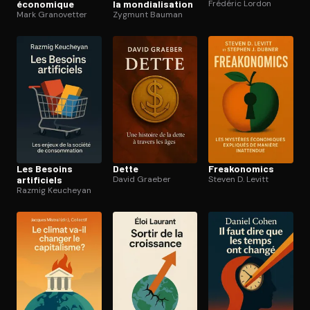
économique
la mon­dia­li­sa­tion
Frédéric Lordon
Mark Granovetter
Zygmunt Bauman
Les Besoins
Dette
Frea­ko­no­mics
artificiels
David Graeber
Steven D. Levitt
Razmig Keucheyan