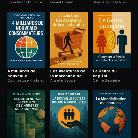
John Kenneth Galbraith
Daniel Cohen
Jean-Baptiste Rudelle
4 milliards de
Les Aventures de
Le Genre du
nouveaux
la marchandise
capital
consom­ma­teurs
Coimbatore Krishnao Prahalad
Anselm Jappe
Céline Bessière