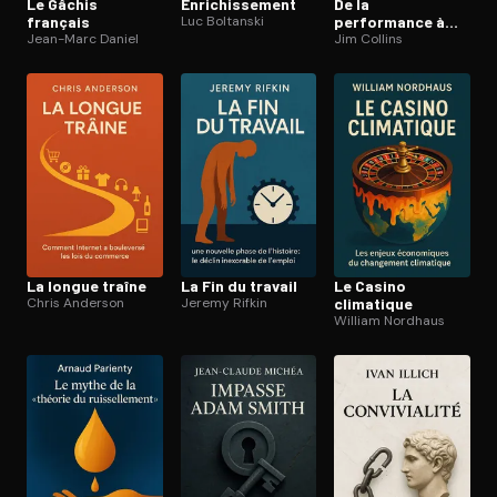
Le Gâchis
En­ri­chis­se­ment
De la
français
Luc Boltanski
performance à
Jean-Marc Daniel
l’excellence
Jim Collins
La longue traîne
La Fin du travail
Le Casino
Chris Anderson
Jeremy Rifkin
climatique
William Nordhaus