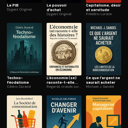
Le PIB
Le pouvoir
Capitalisme, désir
Dygest Original
d'achat
et servitude
Dygest Original
Frédéric Lordon
Techno-
L’économie (se)
Ce que l’argent ne
féodalisme
raconte-t-elle
saurait acheter
Cédric Durand
des histoires ?
Regards croisés sur l’économie
Michael J. Sandel