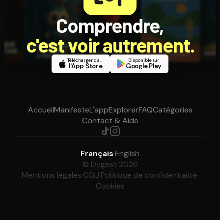
Comprendre,
c'est voir autrement.
Télécharger dans
Disponible sur
l'App Store
Google Play
Accueil
Manifeste
L'app
Explorer
FAQ
Catégories
Contact & Aide
Français
·
English
© Dygest 2026
Mentions légales
·
CGU
·
Politique de confidentialité
·
Cookies