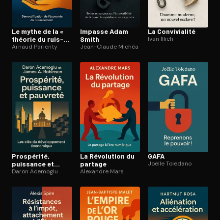
Le mythe de la «
Impasse Adam
La Convi­via­li­té
théorie du ruis­
Smith
Ivan Illich
sel­le­ment »
Arnaud Parienty
Jean-Claude Michéa
Prospérité,
La Révolution du
GAFA
puissance et
partage
Joëlle Toledano
pauvreté
Daron Acemoglu
Alexandre Mars