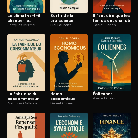
Le climat va-t-il
Sortir de la
Il faut dire que les
changer le
croissance
temps ont changé
capitalisme ?
Jacques Mistral
Éloi Laurent
Daniel Cohen
La fabrique du
Homo
Éoliennes
consom­ma­teur
economicus
Pierre Dumont
Anthony Galluzzo
Daniel Cohen