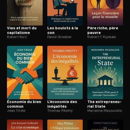
Vies et mort du
Les boulots à la
Père riche, père
capitalisme
con
pauvre
Robert Kurz
David Graeber
Robert T. Kiyosaki
Économie du bien
L’économie des
The en­tre­pre­neu­
commun
inégalités
rial State
Jean Tirole
Thomas Piketty
Marianna Mazzucato