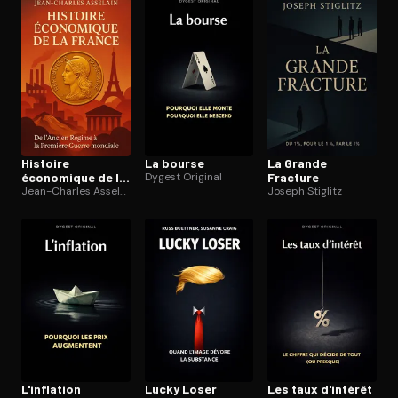
Ouvre l'app Appareil photo, pointe sur le code. C'est gratuit à l
Histoire
La bourse
La Grande
économique de la
Dygest Original
Fracture
France (t.1)
Jean-Charles Asselain
Joseph Stiglitz
L'inflation
Lucky Loser
Les taux d'intérêt