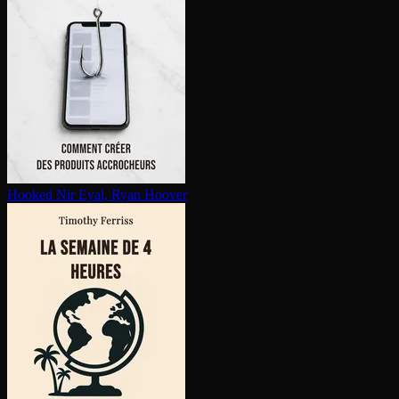
Hooked
Nir Eyal, Ryan Hoover