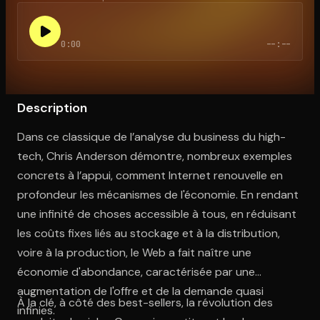
0:00
--:--
Ouvre l'app Appareil photo, pointe sur le code. C'est gratuit à l
Description
Dans ce classique de l’analyse du business du high-
tech, Chris Anderson démontre, nombreux exemples
concrets à l’appui, comment Internet renouvelle en
profondeur les mécanismes de l'économie. En rendant
une infinité de choses accessible à tous, en réduisant
les coûts fixes liés au stockage et à la distribution,
voire à la production, le Web a fait naître une
économie d'abondance, caractérisée par une
augmentation de l'offre et de la demande quasi
À la clé, à côté des best-sellers, la révolution des
infinies.