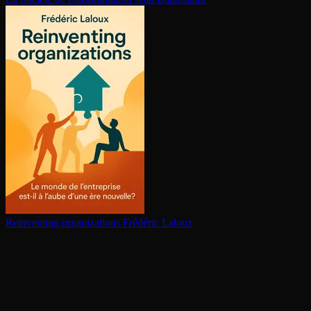
Reinventing or­ga­ni­za­tions
Frédéric Laloux