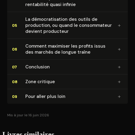
rentabilité quasi infinie
La dé­mo­cra­ti­sa­tion des outils de
+
production, ou quand le consom­ma­teur
05
devient producteur
Comment maximiser les profits issus
+
06
des marchés de longue traîne
+
Conclusion
07
+
Zone critique
08
+
Pour aller plus loin
09
Mis à jour le 16 juin 2026
Livres similaires