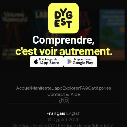
Comprendre,
c'est voir autrement.
Télécharger dans
Disponible sur
l'App Store
Google Play
Accueil
Manifeste
L'app
Explorer
FAQ
Catégories
Contact & Aide
Français
·
English
© Dygest 2026
Mentions légales
·
CGU
·
Politique de confidentialité
·