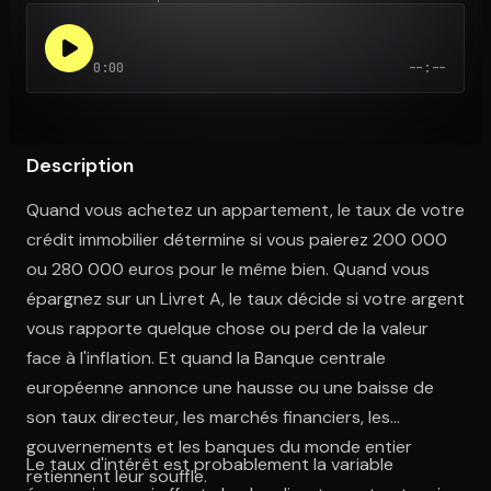
0:00
--:--
Ouvre l'app Appareil photo, pointe sur le code. C'est gratuit à l
Description
Quand vous achetez un appartement, le taux de votre
crédit immobilier détermine si vous paierez 200 000
ou 280 000 euros pour le même bien. Quand vous
épargnez sur un Livret A, le taux décide si votre argent
vous rapporte quelque chose ou perd de la valeur
face à l'inflation. Et quand la Banque centrale
européenne annonce une hausse ou une baisse de
son taux directeur, les marchés financiers, les
gouvernements et les banques du monde entier
Le taux d'intérêt est probablement la variable
retiennent leur souffle.