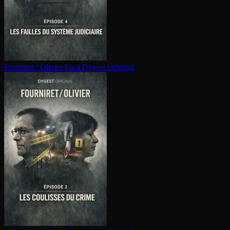
Fourniret / Olivier Ep.4
Dygest Original