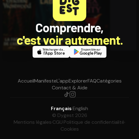
Comprendre,
c'est voir autrement.
Télécharger dans
Disponible sur
l'App Store
Google Play
Accueil
Manifeste
L'app
Explorer
FAQ
Catégories
Contact & Aide
Français
·
English
© Dygest 2026
Mentions légales
·
CGU
·
Politique de confidentialité
·
Cookies