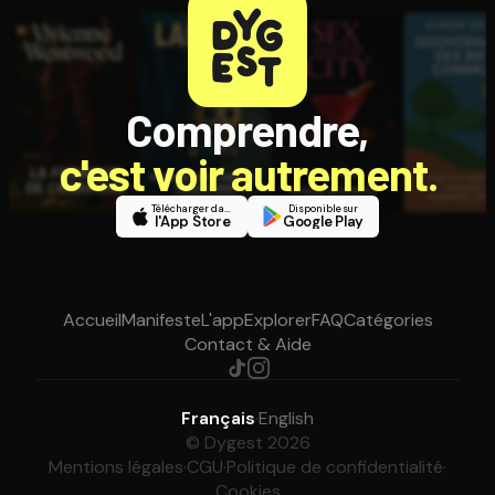
Comprendre,
c'est voir autrement.
Télécharger dans
Disponible sur
l'App Store
Google Play
Accueil
Manifeste
L'app
Explorer
FAQ
Catégories
Contact & Aide
Français
·
English
© Dygest 2026
Mentions légales
·
CGU
·
Politique de confidentialité
·
Cookies