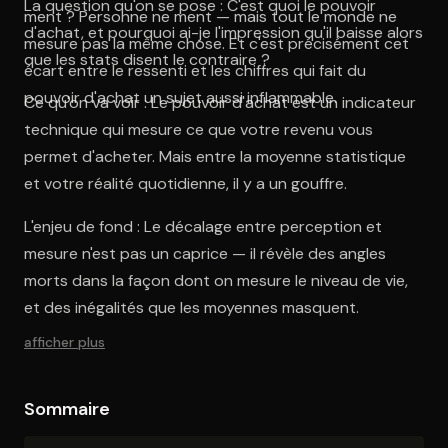
La question qu'on se pose : C'est quoi le pouvoir
ment ? Personne ne ment — mais tout le monde ne
d'achat, et pourquoi ai-je l'impression qu'il baisse alors
mesure pas la même chose. Et c'est précisément cet
que les stats disent le contraire ?
écart entre le ressenti et les chiffres qui fait du
pouvoir d'achat un sujet aussi inflammable.
Ce qu'on va voir : Le pouvoir d'achat est un indicateur
technique qui mesure ce que votre revenu vous
permet d'acheter. Mais entre la moyenne statistique
et votre réalité quotidienne, il y a un gouffre.
L'enjeu de fond : Le décalage entre perception et
mesure n'est pas un caprice — il révèle des angles
morts dans la façon dont on mesure le niveau de vie,
et des inégalités que les moyennes masquent.
afficher plus
Sommaire