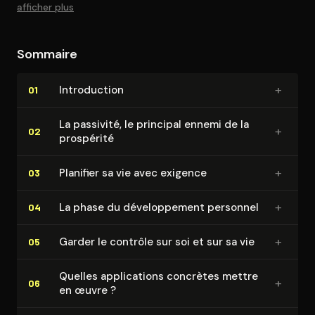
afficher plus
Sommaire
+
In­tro­duc­tion
01
La passivité, le principal ennemi de la
+
02
prospérité
+
Planifier sa vie avec exigence
03
+
La phase du dé­ve­lop­pe­ment personnel
04
+
Garder le contrôle sur soi et sur sa vie
05
Quelles ap­pli­ca­tions concrètes mettre
+
06
en œuvre ?