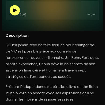
0:00
--:--
Ouvre l'app Appareil photo, pointe sur le code. C'est gratuit à l
Description
Qui n’a jamais rêvé de faire fortune pour changer de
vie ? C’est possible grâce aux conseils de
l’entrepreneur devenu millionnaire, Jim Rohn. Fort de sa
propre expérience, il nous dévoile les secrets de son
ascension financière et humaine à travers sept
stratégies qui l’ont conduit au succès.
Prônant l’indépendance matérielle, le livre de Jim Rohn
invite à vivre en accord avec ses aspirations et à se
donner les moyens de réaliser ses rêves.