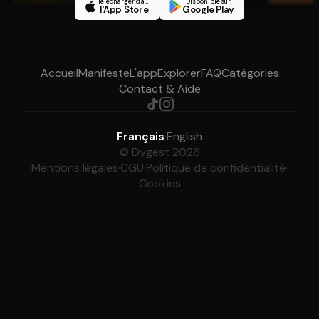
Télécharger dans
Disponible sur
l'App Store
Google Play
Accueil
Manifeste
L'app
Explorer
FAQ
Catégories
Contact & Aide
Français
·
English
© Dygest 2026
Mentions légales
·
CGU
·
Politique de confidentialité
·
Cookies