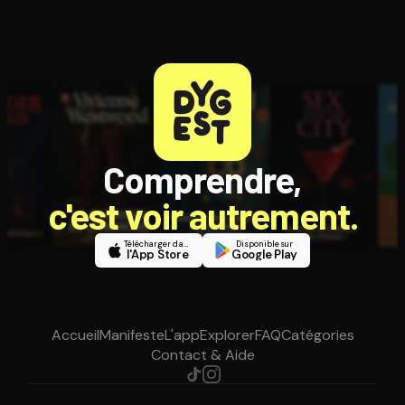
Comprendre,
c'est voir autrement.
Télécharger dans
Disponible sur
l'App Store
Google Play
Accueil
Manifeste
L'app
Explorer
FAQ
Catégories
Contact & Aide