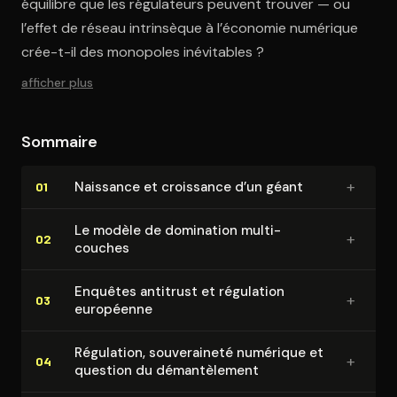
équilibre que les régulateurs peuvent trouver — ou
l’effet de réseau intrinsèque à l’économie numérique
crée-t-il des monopoles inévitables ?
afficher plus
Sommaire
+
Naissance et croissance d’un géant
01
Le modèle de domination multi-
+
02
couches
Enquêtes antitrust et régulation
+
03
européenne
Régulation, sou­ve­rai­ne­té numérique et
+
04
question du dé­man­tè­le­ment