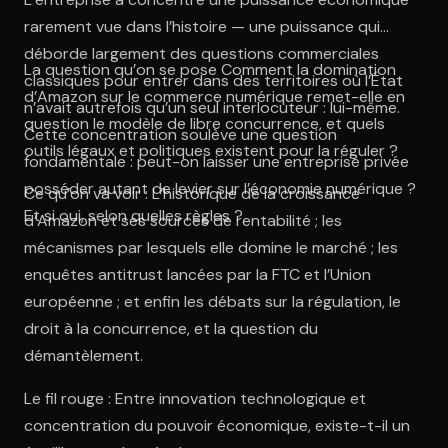
rarement vue dans l’histoire — une puissance qui
déborde largement des questions commerciales
La question qu’on se pose Comment la domination
classiques pour entrer dans des territoires où l’État
d’Amazon sur le commerce numérique remet-elle en
n’avait autrefois qu’un seul interlocuteur : lui-même.
question le modèle de libre concurrence, et quels
Cette concentration soulève une question
outils légaux et politiques existent pour la réguler ?
fondamentale : peut-on laisser une entreprise privée
posséder autant de levier sur l’économie numérique ?
Ce qu’on va voir : L’historique de la croissance
Et si oui, selon quelles règles ?
d’Amazon et ses sources de rentabilité ; les
mécanismes par lesquels elle domine le marché ; les
enquêtes antitrust lancées par la FTC et l’Union
européenne ; et enfin les débats sur la régulation, le
droit à la concurrence, et la question du
démantèlement.
Le fil rouge : Entre innovation technologique et
concentration du pouvoir économique, existe-t-il un