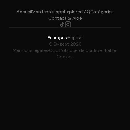
Accueil
Manifeste
L'app
Explorer
FAQ
Catégories
Contact & Aide
Français
·
English
© Dygest 2026
Mentions légales
·
CGU
·
Politique de confidentialité
·
Cookies