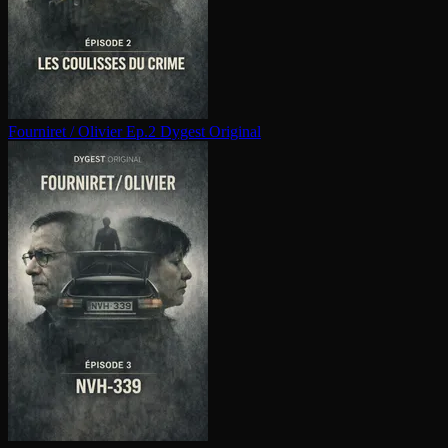
Fourniret / Olivier Ep.2
Dygest Original