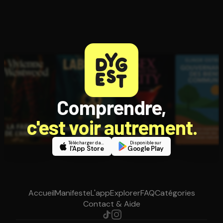
Comprendre,
c'est voir autrement.
Télécharger dans
Disponible sur
l'App Store
Google Play
Accueil
Manifeste
L'app
Explorer
FAQ
Catégories
Contact & Aide