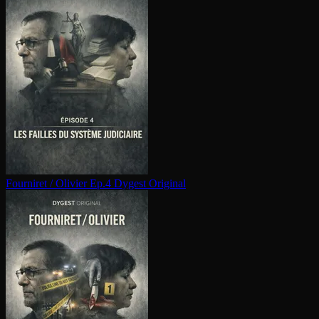
Fourniret / Olivier Ep.4
Dygest Original