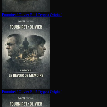
Fourniret / Olivier Ep.1
Dygest Original
Fourniret / Olivier Ep.5
Dygest Original