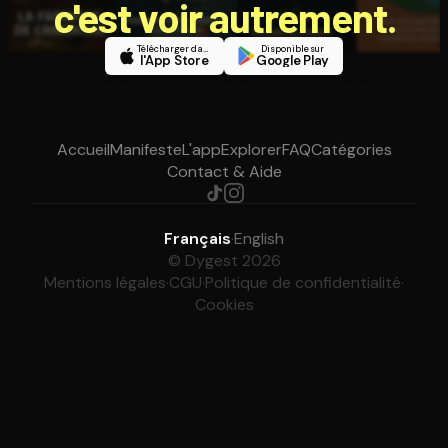
c'est voir autrement.
Télécharger dans
Disponible sur
l'App Store
Google Play
Accueil
Manifeste
L'app
Explorer
FAQ
Catégories
Contact & Aide
Français
·
English
© Dygest 2026
Mentions légales
·
CGU
·
Politique de confidentialité
·
Cookies