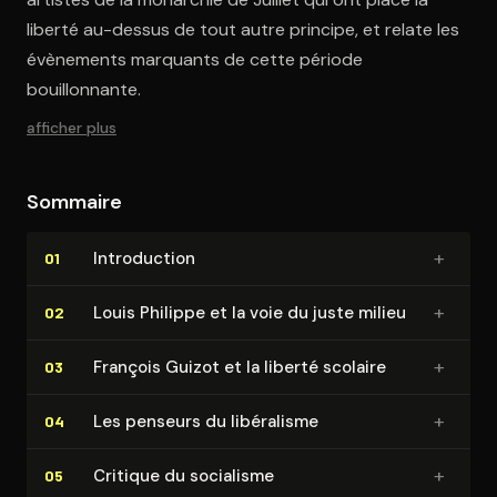
liberté au-dessus de tout autre principe, et relate les
évènements marquants de cette période
bouillonnante.
afficher plus
Sommaire
+
In­tro­duc­tion
01
+
Louis Philippe et la voie du juste milieu
02
+
François Guizot et la liberté scolaire
03
+
Les penseurs du libéralisme
04
+
Critique du socialisme
05