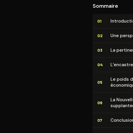
Sommaire
In­tro­duc­t
01
Une perspe
02
La pertine
03
L’en­cas­t
04
Le poids de
05
économiq
La Nouvel
06
supplante
Conclusio
07