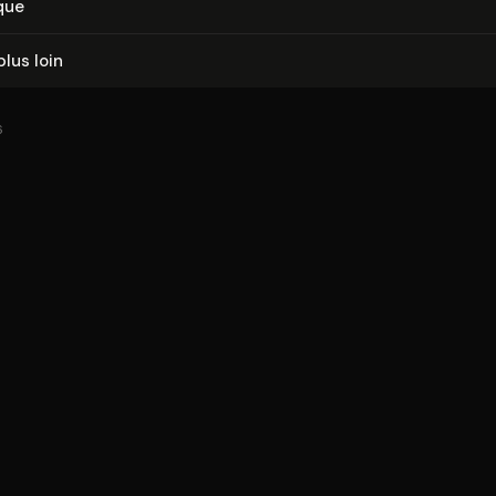
que
plus loin
6