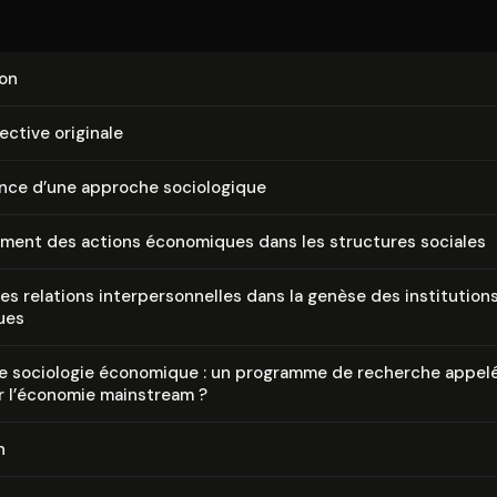
ion
ctive originale
nce d’une approche so­cio­lo­gique
re­ment des actions économiques dans les structures sociales
s relations in­ter­per­son­nelles dans la genèse des ins­ti­tu­tion
ues
le sociologie économique : un programme de recherche appelé
r l’économie mainstream ?
n