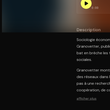
0:00
Ouvre l'app Appareil photo, pointe sur le code. C'est g
Description
Sociologie économi
Granovetter, publié
bat en brèche les 
sociales.
Granovetter montre
des réseaux dans l
pas à une recherch
coopération, de co
afficher plus