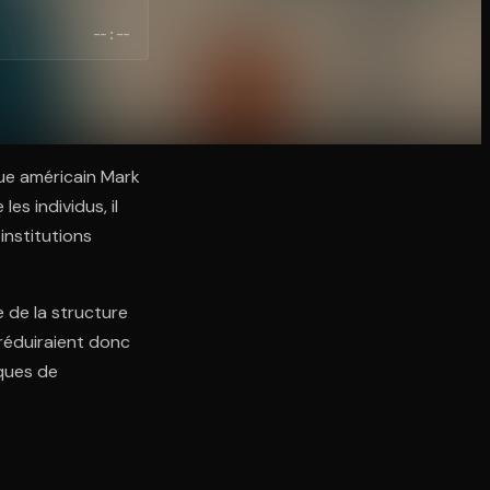
--:--
gue américain Mark
es individus, il
institutions
 de la structure
réduiraient donc
iques de