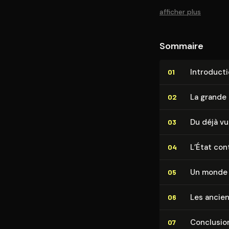
afficher plus
Sommaire
In­tro­duc­t
01
La grande
02
Du déjà vu
03
L’État con
04
Un monde 
05
Les ancienn
06
Conclusio
07