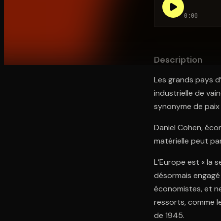
0:00
Ouvre l'app Appareil photo, pointe sur le code. C'est g
Description
Les grands pays d’
industrielle de vai
synonyme de paix 
Daniel Cohen, écon
matérielle peut par
L’Europe est « la s
désormais engagé le
économistes, et ne
ressorts, comme les
de 1945.