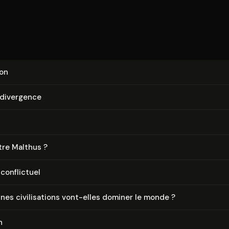
ion
 divergence
tre Malthus ?
conflictuel
es ci­vi­li­sa­tions vont-elles dominer le monde ?
n