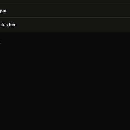
que
plus loin
6