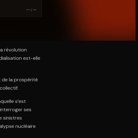
--:--
a révolution
dialisation est-elle
 de la prospérité
ollectif.
quelle s’est
 interroger ses
 sinistres
calypse nucléaire