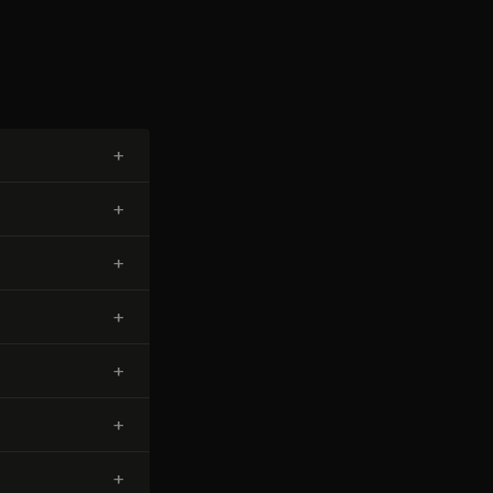
+
+
+
+
+
+
+