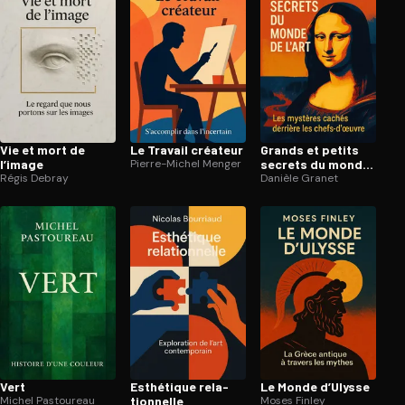
Vie et mort de
Le Travail créateur
Grands et petits
l’image
Pierre-Michel Menger
secrets du monde
Régis Debray
de l’art
Danièle Granet
Vert
Esthétique re­la­
Le Monde d’Ulysse
Michel Pastoureau
tion­nelle
Moses Finley