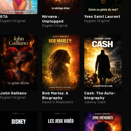
GTA
Nirvana :
Yves Saint Laurent
Dygest Original
Unplugged
Dygest Original
Dygest Original
John Galliano
Bob Marley: A
Cash: The Au­to­
Dygest Original
Biography
bio­gra­phy
David V. Moskowitz
Johnny Cash