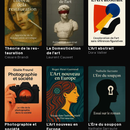
Théorie de la res­
La Do­mes­ti­ca­tion
L’Art abstrait
tau­ra­tion
de l’art
Dora Vallier
Cesare Brandi
Laurent Cauwet
Pho­to­gra­phie et
L’Art nouveau en
L’Ère du soupçon
société
Europe
Nathalie Sarraute