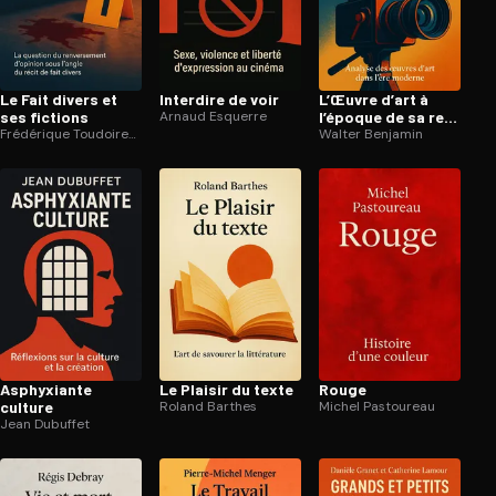
Le Fait divers et
Interdire de voir
L’Œuvre d’art à
ses fictions
Arnaud Esquerre
l’époque de sa re­
Frédérique Toudoire-Surlapierre
pro­duc­ti­bi­li­té
Walter Benjamin
technique
Asphyxiante
Le Plaisir du texte
Rouge
culture
Roland Barthes
Michel Pastoureau
Jean Dubuffet