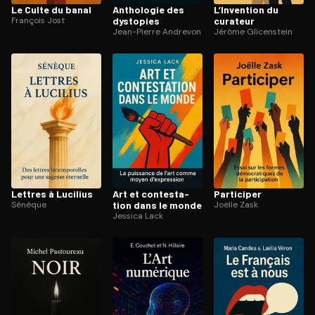
Le Culte du banal
Anthologie des
L’Invention du
François Jost
dystopies
curateur
Jean-Pierre Andrevon
Jérôme Glicenstein
Lettres à Lucilius
Art et contes­ta­
Participer
Sénèque
tion dans le monde
Joëlle Zask
Jessica Lack