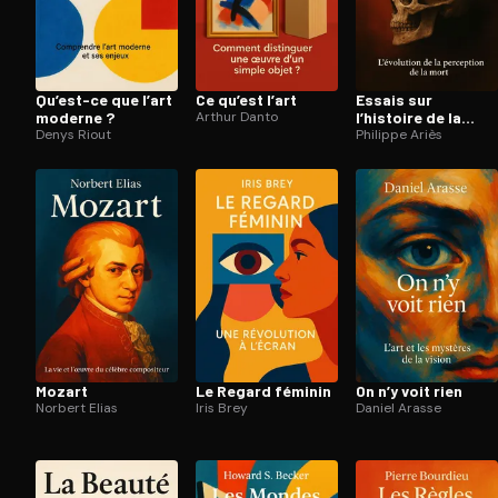
Qu’est-ce que l’art
Ce qu’est l’art
Essais sur
moderne ?
Arthur Danto
l’histoire de la
Denys Riout
mort en Occident
Philippe Ariès
Mozart
Le Regard féminin
On n’y voit rien
Norbert Elias
Iris Brey
Daniel Arasse