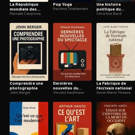
La République
Pop Yoga
Une histoire
mondiale des
Pacôme Thiellement
politique du
Lettres
Pascale Casanova
pantalon
Christine Bard
Comprendre une
Dernières
La Fabrique de
pho­to­gra­phie
nouvelles du
l’écrivain national
John Berger
spectacle
Vincent Kaufmann
Anne-Marie Thiesse