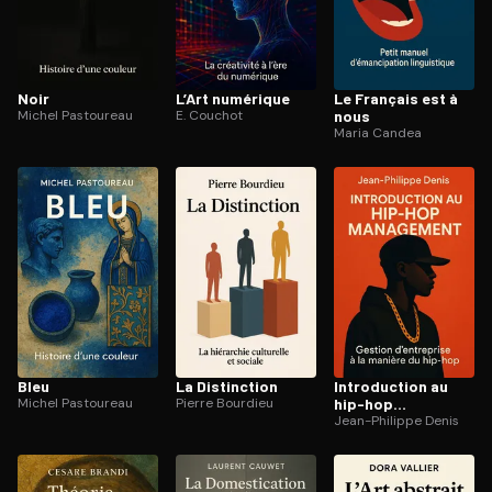
Noir
L’Art numérique
Le Français est à
Michel Pastoureau
E. Couchot
nous
Maria Candea
Bleu
La Distinction
In­tro­duc­tion au
Michel Pastoureau
Pierre Bourdieu
hip-hop
management
Jean-Philippe Denis