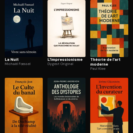
ratuit à l'essai.
La Nuit
L'Im­pres­sio­nisme
Théorie de l’art
Michaël Fœssel
Dygest Original
moderne
Paul Klee