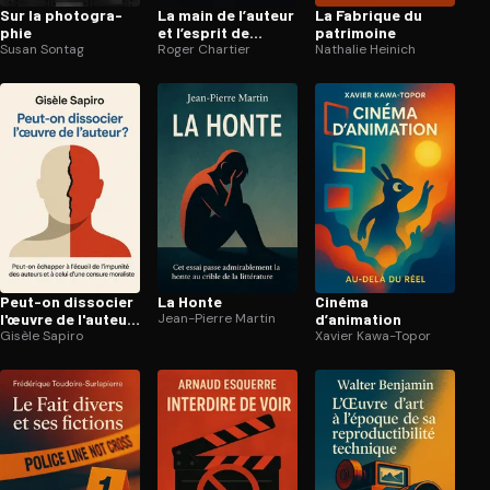
Sur la pho­to­gra­
La main de l’auteur
La Fabrique du
phie
et l’esprit de
patrimoine
Susan Sontag
l’imprimeur
Roger Chartier
Nathalie Heinich
Peut-on dissocier
La Honte
Cinéma
l'œuvre de l'auteur
Jean-Pierre Martin
d’animation
?
Gisèle Sapiro
Xavier Kawa-Topor