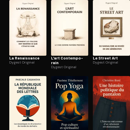
Ouvre l'app Appareil photo, pointe sur le code. C'est g
La Renaissance
L'art Contem­po­
Le Street Art
Dygest Original
rain
Dygest Original
Dygest Original