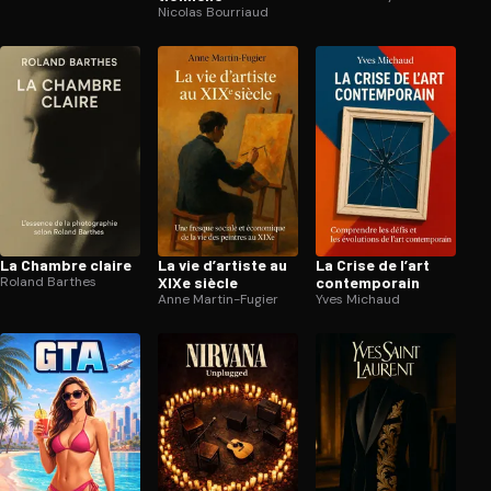
Nicolas Bourriaud
La Chambre claire
La vie d’artiste au
La Crise de l’art
Roland Barthes
XIXe siècle
contem­po­rain
Anne Martin-Fugier
Yves Michaud