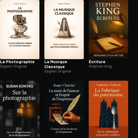
La Pho­to­gra­phie
La Musique
Écriture
Dygest Original
Classique
Stephen King
Dygest Original