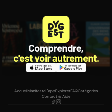
Comprendre,
c'est voir autrement.
Télécharger dans
Disponible sur
l'App Store
Google Play
Accueil
Manifeste
L'app
Explorer
FAQ
Catégories
Contact & Aide