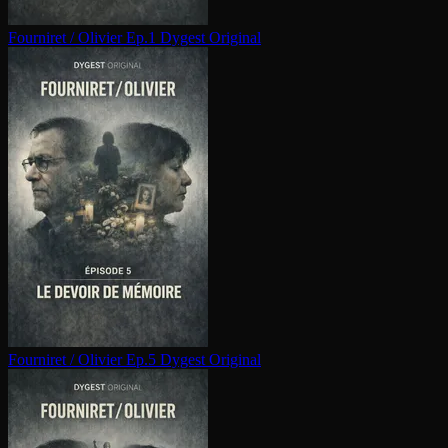
Fourniret / Olivier Ep.1
Dygest Original
Fourniret / Olivier Ep.5
Dygest Original