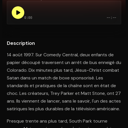
0:00
--:--
Ouvre l'app Appareil photo, pointe sur le code. C'est gratuit à l
Description
14 août 1997. Sur Comedy Central, deux enfants de
papier découpé traversent un arrêt de bus enneigé du
Colorado. Dix minutes plus tard, Jésus-Christ combat
Satan dans un match de boxe sponsorisé. Les
standards et pratiques de la chaîne sont en état de
choc. Les créateurs, Trey Parker et Matt Stone, ont 27
ans. Ils viennent de lancer, sans le savoir, l'un des actes
satiriques les plus durables de la télévision américaine.
Presque trente ans plus tard, South Park tourne