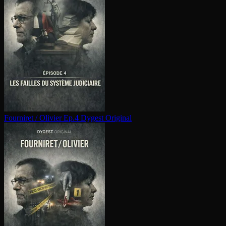
Fourniret / Olivier Ep.4
Dygest Original