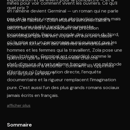
mines pour voir comment vivent les ouvriers. Ce qu’il
quel prix ?
en ramène devient Germinal — un roman qui ne parle
pas de la misère comme une abstraction morale, mais
Vision de l’auteur : Zola refuse la sentimentalité. Il
comme une réalité tangible, documentée,
décrit les mineurs avec autant de précision
incontournable. Dans ce monde des corons du Nord,
scientifique que Darwin, voyant en eux une classe
où la mine est un personnage aussi puissant que les
sociale en lutte, non des victimes attendrissantes.
hommes et les femmes qui la travaillent, Zola pose une
Enjeu littéraire : Germinal est considéré comme le
question que la France industrielle cherche
chef-d’œuvre du naturalisme français — une méthode
frénétiquement à étouffer : comment les opprimés
d’écriture où l’observation directe, l’enquête
font-ils pour se lever ?
documentaire et la rigueur remplacent l’imagination
pure. C’est aussi l’un des plus grands romans sociaux
jamais écrits en français.
afficher plus
Sommaire