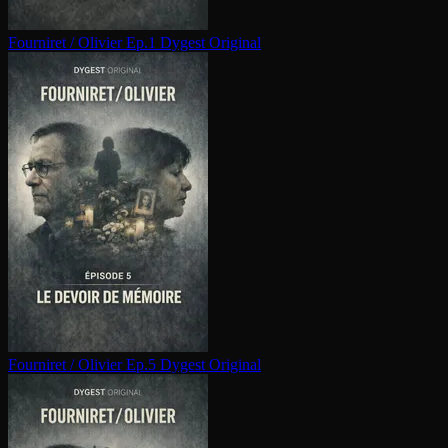
Fourniret / Olivier Ep.1
Dygest Original
Fourniret / Olivier Ep.5
Dygest Original