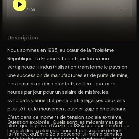
0:00
--:--
Ouvre l'app Appareil photo, pointe sur le code. C'est gratuit à l
Description
Nous sommes en 1885, au cœur de la Troisième
République. La France vit une transformation
vertigineuse : l’industrialisation transforme le pays en
une succession de manufactures et de puits de mine,
des femmes et des enfants travaillent quatorze
heures par jour pour un salaire de misère, les
syndicats viennent à peine d’être légalisés deux ans
plus tôt, et le mouvement ouvrier gagne en puissance.
C’est dans ce moment de tension sociale extrême,
Question explorée : Quels sont les mécanismes par
alors que la grève d’Anzin de 1884 secouait le nord de
lesquels les exploités prennent conscience de leur
la France, qu’Émile Zola descend lui-même dans les
exploitation et se lèvent pour la combattre — et à