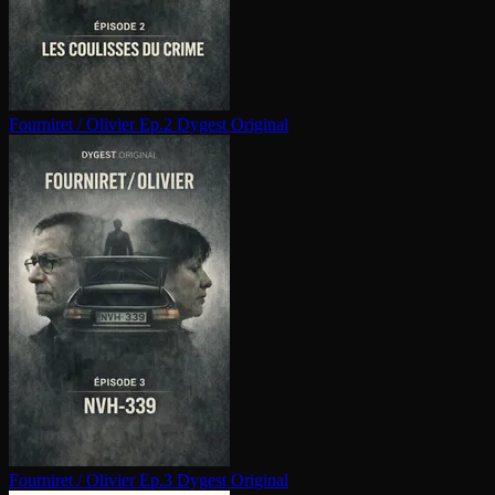
Fourniret / Olivier Ep.2
Dygest Original
Fourniret / Olivier Ep.3
Dygest Original