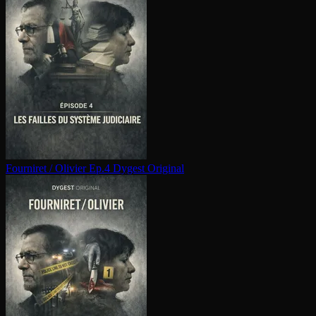
Fourniret / Olivier Ep.4
Dygest Original