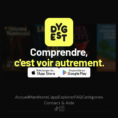
Comprendre,
c'est voir autrement.
Télécharger dans
Disponible sur
l'App Store
Google Play
Accueil
Manifeste
L'app
Explorer
FAQ
Catégories
Contact & Aide