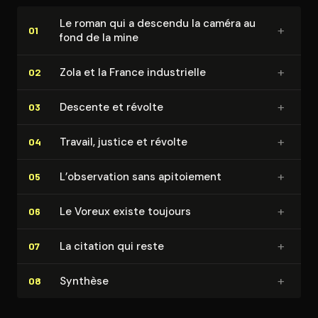
Le roman qui a descendu la caméra au
+
01
fond de la mine
+
Zola et la France in­dus­trielle
02
+
Descente et révolte
03
+
Travail, justice et révolte
04
+
L’observation sans apitoiement
05
+
Le Voreux existe toujours
06
+
La citation qui reste
07
+
Synthèse
08