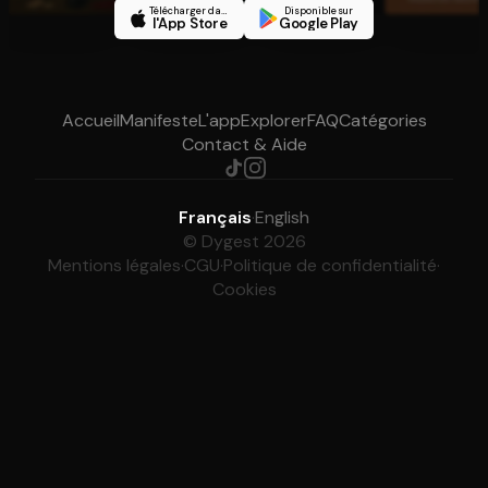
Télécharger dans
Disponible sur
l'App Store
Google Play
Accueil
Manifeste
L'app
Explorer
FAQ
Catégories
Contact & Aide
Français
·
English
© Dygest 2026
Mentions légales
·
CGU
·
Politique de confidentialité
·
Cookies