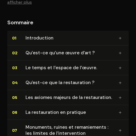
afficher plus
Sommaire
+
In­tro­duc­tion
01
+
Qu’est-ce qu’une œuvre d’art ?
02
+
Le temps et l’espace de l’œuvre.
03
+
Qu'est-ce que la res­tau­ra­tion ?
04
+
Les axiomes majeurs de la res­tau­ra­tion.
05
+
La res­tau­ra­tion en pratique
06
Monuments, ruines et re­ma­nie­ments :
+
07
les limites de l’in­ter­ven­tion