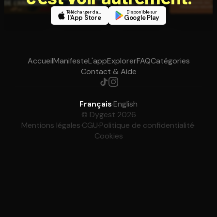
Télécharger dans
Disponible sur
l'App Store
Google Play
Accueil
Manifeste
L'app
Explorer
FAQ
Catégories
Contact & Aide
Français
·
English
© Dygest 2026
Mentions légales
·
CGU
·
Politique de confidentialité
·
Cookies