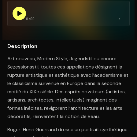
0:00
--:--
Ouvre l'app Appareil photo, pointe sur le code. C'est gratuit à l
Description
Art nouveau, Modern Style, Jugendstil ou encore
Sezessionsstil, toutes ces appellations désignent la
rupture artistique et esthétique avec l’académisme et
le classicisme survenue en Europe dans la seconde
moitié du XIXe siècle. Des esprits novateurs (artistes,
artisans, architectes, intellectuels) imaginent des
formes inédites, revigorent l’architecture et les arts
décoratifs, réinventent la notion de Beau.
Roger-Henri Guerrand dresse un portrait synthétique