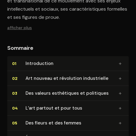
et transnational de ce mouvement avec ses enjeux
intellectuels et sociaux, ses caractéristiques formelles
et ses figures de proue.
afficher plus
Sommaire
+
In­tro­duc­tion
01
+
Art nouveau et révolution in­dus­trielle
02
+
Des valeurs esthétiques et politiques
03
+
L’art partout et pour tous
04
+
Des fleurs et des femmes
05