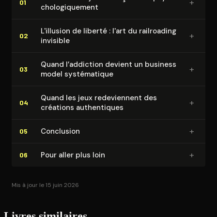
+
01
cho­lo­gi­que­ment
L'illusion de liberté : l'art du railroading
+
02
invisible
Quand l’addiction devient un business
+
03
model sys­té­ma­tique
Quand les jeux re­de­viennent des
+
04
créations au­then­tiques
+
Conclusion
05
+
Pour aller plus loin
06
Mis à jour le 15 juin 2026
Livres similaires