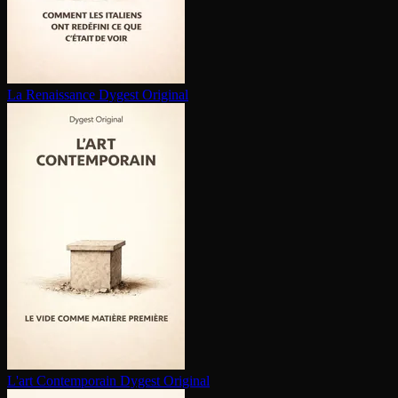
La Renaissance
Dygest Original
L'art Contem­po­rain
Dygest Original