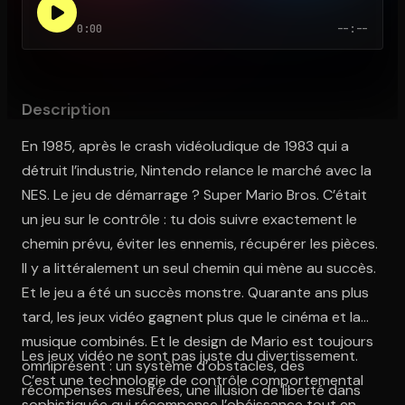
0:00
--:--
Ouvre l'app Appareil photo, pointe sur le code. C'est gratuit à l
Description
En 1985, après le crash vidéoludique de 1983 qui a
détruit l’industrie, Nintendo relance le marché avec la
NES. Le jeu de démarrage ? Super Mario Bros. C’était
un jeu sur le contrôle : tu dois suivre exactement le
chemin prévu, éviter les ennemis, récupérer les pièces.
Il y a littéralement un seul chemin qui mène au succès.
Et le jeu a été un succès monstre. Quarante ans plus
tard, les jeux vidéo gagnent plus que le cinéma et la
musique combinés. Et le design de Mario est toujours
Les jeux vidéo ne sont pas juste du divertissement.
omniprésent : un système d’obstacles, des
C’est une technologie de contrôle comportemental
récompenses mesurées, une illusion de liberté dans
sophistiquée qui récompense l’obéissance tout en