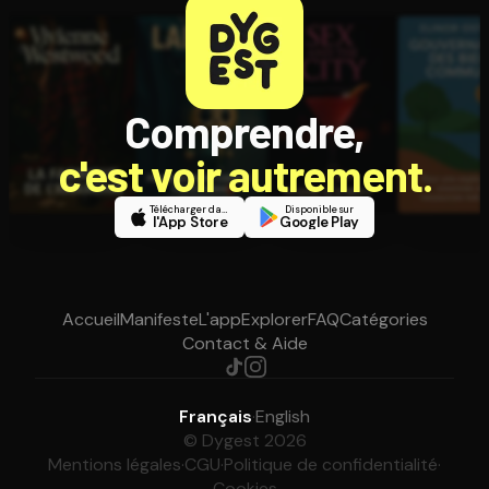
Comprendre,
c'est voir autrement.
Télécharger dans
Disponible sur
l'App Store
Google Play
Accueil
Manifeste
L'app
Explorer
FAQ
Catégories
Contact & Aide
Français
·
English
© Dygest 2026
Mentions légales
·
CGU
·
Politique de confidentialité
·
Cookies