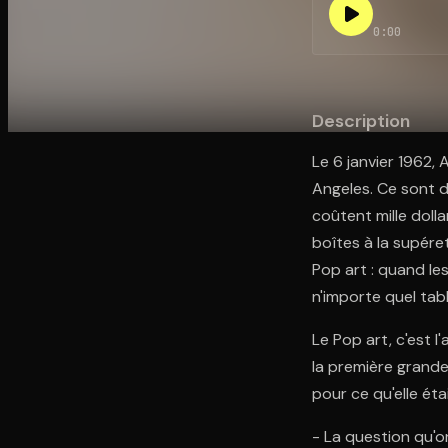
0:00
Ouvre l'app Appareil photo, pointe sur le code. C'est g
Description
Le 6 janvier 1962,
Angeles. Ce sont d
coûtent mille doll
boîtes à la supére
Pop art : quand le
n'importe quel tabl
Le Pop art, c'est l'
la première grande
pour ce qu'elle éta
- La question qu'o