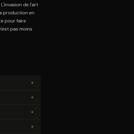
'invasion de l'art
 la production en
te pour faire
n'est pas moins
+
+
+
+