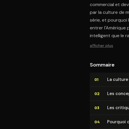
commercial et devi
par la culture de m
série, et pourquoi 
entrer l'Amérique 
intelligent que le r
afficher plus
Sommaire
La cultur
01
Les conce
02
Les critiq
03
Pourquoi c
04