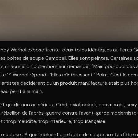
ratuit à l'essai.
 Andy Warhol expose trente-deux toiles identiques au Ferus G
es boîtes de soupe Campbell. Elles sont peintes. Certaines so
ars chacune. Un collectionneur demande : "Mais pourquoi pas a
tte ?" Warhol répond : "Elles m'intéressent." Point. C'est le 
s artistes décidèrent qu'un produit manufacturé était plus h
eau peint à la main.
art qui dit non au sérieux. C'est jovial, coloré, commercial, sexy,
 rébellion de l'après-guerre contre l'avant-garde moderniste 
it : trop maudite, trop intérieure, trop française.
n se pose : À quel moment une boîte de soupe arrête d'être u