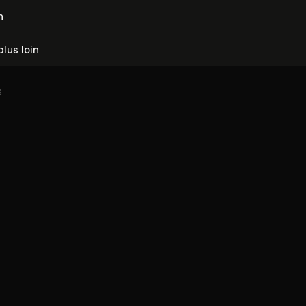
n
plus loin
6