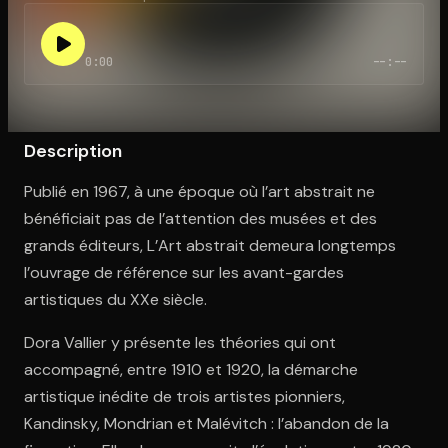
0:00
--:--
Ouvre l'app Appareil photo, pointe sur le code. C'est gratuit à l
Description
Publié en 1967, à une époque où l’art abstrait ne
bénéficiait pas de l’attention des musées et des
grands éditeurs, L’Art abstrait demeura longtemps
l’ouvrage de référence sur les avant-gardes
artistiques du XXe siècle.
Dora Vallier y présente les théories qui ont
accompagné, entre 1910 et 1920, la démarche
artistique inédite de trois artistes pionniers,
Kandinsky, Mondrian et Malévitch : l’abandon de la