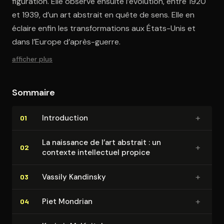
figuration. Elle observe ensuite l’évolution, entre 1920
et 1939, d’un art abstrait en quête de sens. Elle en
éclaire enfin les transformations aux États-Unis et
dans l’Europe d’après-guerre.
afficher plus
Sommaire
+
In­tro­duc­tion
01
La naissance de l’art abstrait : un
+
02
contexte in­tel­lec­tuel propice
+
Vassily Kandinsky
03
+
Piet Mondrian
04