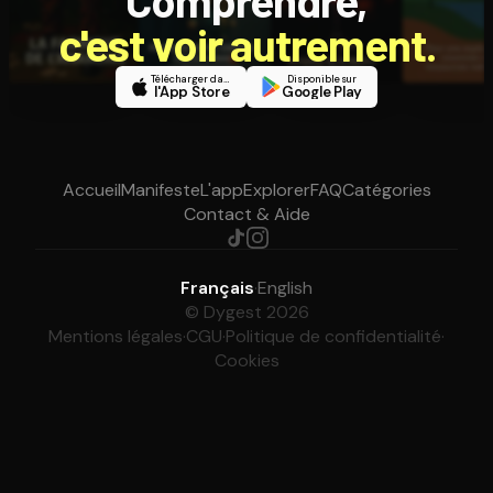
Comprendre,
c'est voir autrement.
Télécharger dans
Disponible sur
l'App Store
Google Play
Accueil
Manifeste
L'app
Explorer
FAQ
Catégories
Contact & Aide
Français
·
English
© Dygest 2026
Mentions légales
·
CGU
·
Politique de confidentialité
·
Cookies