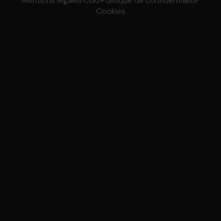
Mentions légales
·
CGU
·
Politique de confidentialité
·
Cookies