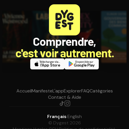
Comprendre,
c'est voir autrement.
Télécharger dans
Disponible sur
l'App Store
Google Play
Accueil
Manifeste
L'app
Explorer
FAQ
Catégories
Contact & Aide
Français
·
English
© Dygest 2026