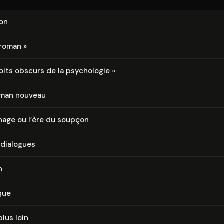
ion
 roman »
oits obscurs de la psychologie »
oman nouveau
nage ou l’ère du soupçon
 dialogues
n
que
plus loin