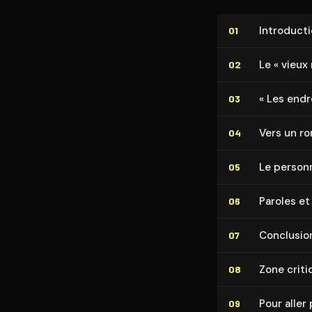
In­tro­duc­t
01
Le « vieux
02
« Les endr
03
Vers un r
04
Le person
05
Paroles et
06
Conclusio
07
Zone criti
08
Pour aller 
09