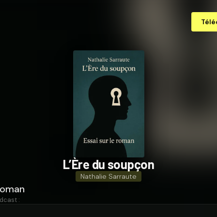
Télé
L’Ère du soupçon
Nathalie Sarraute
 roman
dcast :