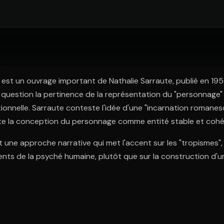
ratuit à l'essai.
 est un ouvrage important de Nathalie Sarraute, publié en 195
question la pertinence de la représentation du "personnage" d
onnelle. Sarraute conteste l'idée d'une "incarnation romanes
tte la conception du personnage comme entité stable et cohé
t une approche narrative qui met l'accent sur les "tropismes
ients de la psyché humaine, plutôt que sur la construction d