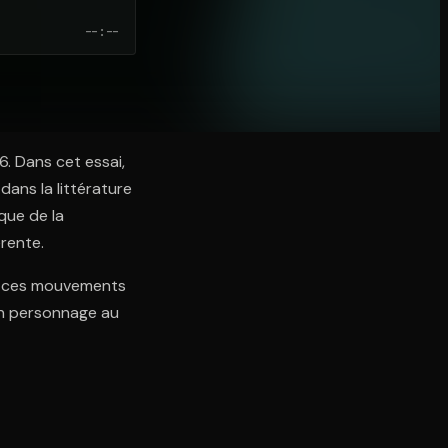
--:--
6. Dans cet essai,
ans la littérature
que de la
rente.
", ces mouvements
'un personnage au