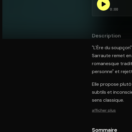
0:00
Ouvre l'app Appareil photo, pointe sur le code. C'est g
Description
"L'Ère du soupçon"
Sarraute remet en 
romanesque traditi
personne" et reje
Elle propose plutô
subtils et inconsc
sens classique.
afficher plus
Sommaire