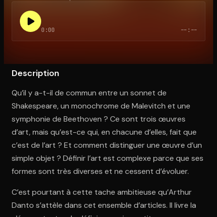
0:00
--:--
Ouvre l'app Appareil photo, pointe sur le code. C'est gratuit à l
Description
Qu’il y a-t-il de commun entre un sonnet de
Shakespeare, un monochrome de Malevitch et une
symphonie de Beethoven ? Ce sont trois œuvres
d’art, mais qu’est-ce qui, en chacune d’elles, fait que
c’est de l’art ? Et comment distinguer une œuvre d’un
simple objet ? Définir l’art est complexe parce que ses
formes sont très diverses et ne cessent d’évoluer.
C’est pourtant à cette tache ambitieuse qu’Arthur
Danto s’attèle dans cet ensemble d’articles. Il livre la