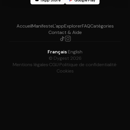
l'App Store
Google Play
Accueil
Manifeste
L'app
Explorer
FAQ
Catégories
Contact & Aide
Français
·
English
© Dygest 2026
Mentions légales
·
CGU
·
Politique de confidentialité
·
Cookies