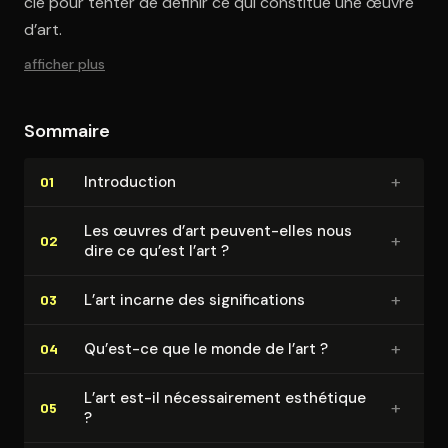
clé pour tenter de définir ce qui constitue une œuvre
d’art.
afficher plus
Sommaire
+
In­tro­duc­tion
01
Les œuvres d’art peuvent-elles nous
+
02
dire ce qu’est l’art ?
+
L’art incarne des si­gni­fi­ca­tions
03
+
Qu’est-ce que le monde de l’art ?
04
L’art est-il né­ces­sai­re­ment esthétique
+
05
?