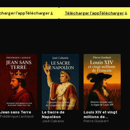
charger l'app
Télécharger
Télécharger l'app
Télécharger
Jean sans Terre
Le Sacre de
Louis XIV et vingt
Frédérique Lachaud
Napoléon
millions de
José Cabanis
Français
Pierre Goubert