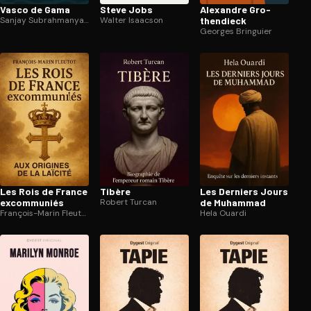
Vasco de Gama
Steve Jobs
Alexandre Gro­
Sanjay Subrahmanyam
Walter Isaacson
then­dieck
Georges Bringuier
Les Rois de France
Tibère
Les Derniers Jours
excommuniés
Robert Turcan
de Muhammad
François-Marin Fleutot
Hela Ouardi