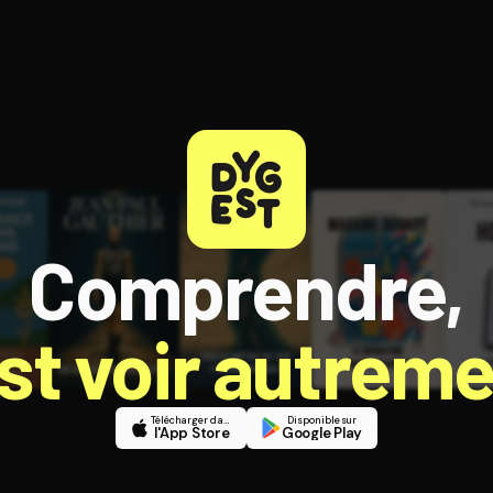
Comprendre,
est voir autreme
Télécharger dans
Disponible sur
l'App Store
Google Play