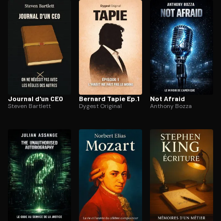
ratuit à l'essai.
Journal d'un CEO
Bernard Tapie Ep.1
Not Afraid
Steven Bartlett
Dygest Original
Anthony Bozza