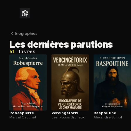
Biographies
Les dernières parutions
51
livres
Robespierre
Ver­cin­gé­to­rix
Raspoutine
Marcel Gauchet
Jean-Louis Brunaux
Alexandre Sumpf