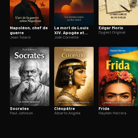
Napoléon, chef de
La mort de Louis
Edgar Morin
guerre
XIV. Apogée et
Dygest Original
Jean Tulard
crépuscule de la
Joël Cornette
royauté
Socrates
Cléopâtre
Frida
Paul Johnson
Alberto Angela
Hayden Herrera