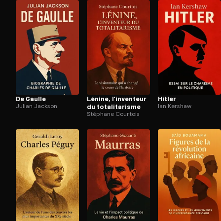
Ouvre l'app Appareil photo, pointe sur le code. C'est g
De Gaulle
Lénine, l’inventeur
Hitler
Julian Jackson
du to­ta­li­ta­risme
Ian Kershaw
Stéphane Courtois