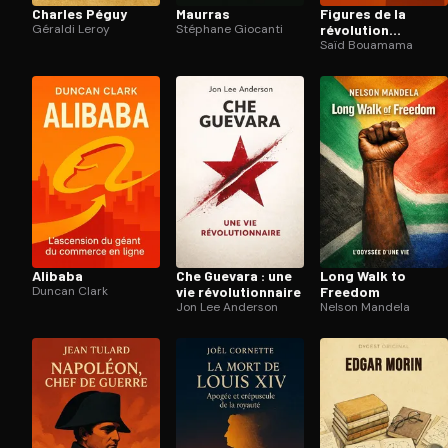
Charles Péguy
Maurras
Figures de la
Géraldi Leroy
Stéphane Giocanti
révolution
africaine
Saïd Bouamama
Alibaba
Che Guevara : une
Long Walk to
Duncan Clark
vie ré­vo­lu­tion­naire
Freedom
Jon Lee Anderson
Nelson Mandela