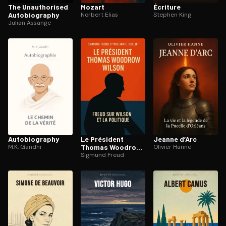
The Unau­tho­ri­sed
Mozart
Écriture
Au­to­bio­gra­phy
Norbert Elias
Stephen King
Julian Assange
Au­to­bio­gra­phy
Le Président
Jeanne d’Arc
M.K. Gandhi
Thomas Woodrow
Olivier Hanne
Wilson
Sigmund Freud