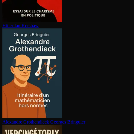
Hitler
Ian Kershaw
Alexandre Gro­then­dieck
Georges Bringuier