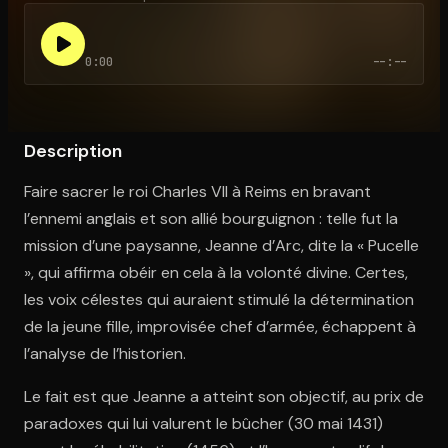
0:00
--:--
Ouvre l'app Appareil photo, pointe sur le code. C'est gratuit à l
Description
Faire sacrer le roi Charles VII à Reims en bravant
l’ennemi anglais et son allié bourguignon : telle fut la
mission d’une paysanne, Jeanne d’Arc, dite la « Pucelle
», qui affirma obéir en cela à la volonté divine. Certes,
les voix célestes qui auraient stimulé la détermination
de la jeune fille, improvisée chef d’armée, échappent à
l’analyse de l’historien.
Le fait est que Jeanne a atteint son objectif, au prix de
paradoxes qui lui valurent le bûcher (30 mai 1431)