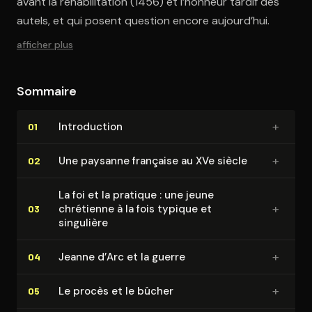
avant la réhabilitation (1456) et l’honneur tardif des
autels, et qui posent question encore aujourd’hui.
afficher plus
Sommaire
+
In­tro­duc­tion
01
+
Une paysanne française au XVe siècle
02
La foi et la pratique : une jeune
+
chrétienne à la fois typique et
03
singulière
+
Jeanne d’Arc et la guerre
04
+
Le procès et le bûcher
05