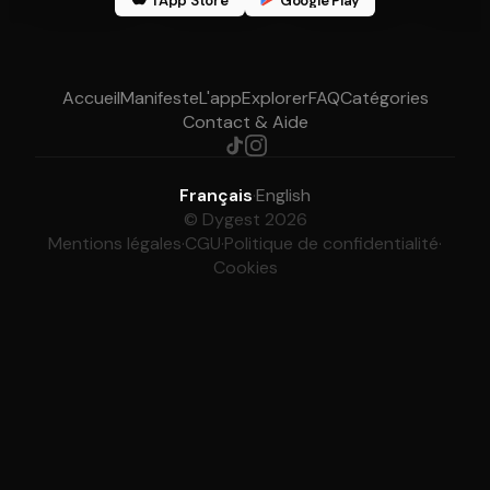
l'App Store
Google Play
Accueil
Manifeste
L'app
Explorer
FAQ
Catégories
Contact & Aide
Français
·
English
© Dygest 2026
Mentions légales
·
CGU
·
Politique de confidentialité
·
Cookies