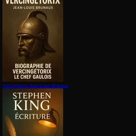
Ver­cin­gé­to­rix
Jean-Louis Brunaux