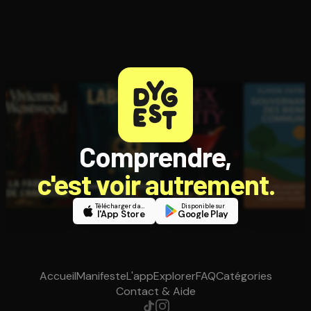
Comprendre,
c'est voir autrement.
Télécharger dans
Disponible sur
l'App Store
Google Play
Accueil
Manifeste
L'app
Explorer
FAQ
Catégories
Contact & Aide