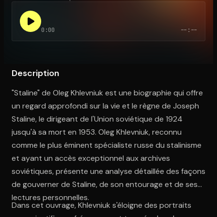
0:00
--:--
Ouvre l'app Appareil photo, pointe sur le code. C'est gratuit à l
Description
"Staline" de Oleg Khlevniuk est une biographie qui offre
un regard approfondi sur la vie et le règne de Joseph
Staline, le dirigeant de l'Union soviétique de 1924
jusqu'à sa mort en 1953. Oleg Khlevniuk, reconnu
comme le plus éminent spécialiste russe du stalinisme
et ayant un accès exceptionnel aux archives
soviétiques, présente une analyse détaillée des façons
de gouverner de Staline, de son entourage et de ses
lectures personnelles.
Dans cet ouvrage, Khlevniuk s'éloigne des portraits