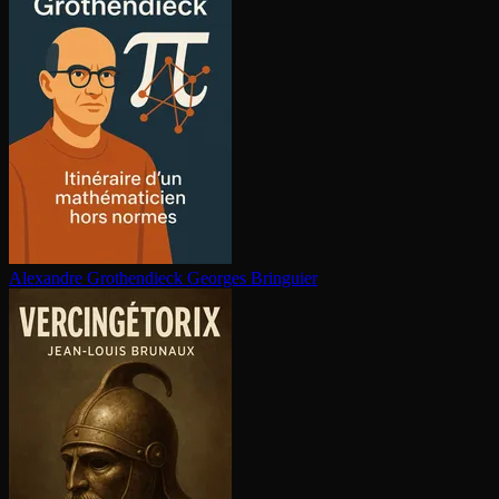
Alexandre Gro­then­dieck
Georges Bringuier