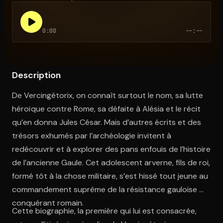
0:00
--:--
Ouvre l'app Appareil photo, pointe sur le code. C'est gratuit à l
Description
De Vercingétorix, on connaît surtout le nom, sa lutte
héroïque contre Rome, sa défaite à Alésia et le récit
qu’en donna Jules César. Mais d’autres écrits et des
trésors exhumés par l’archéologie invitent à
redécouvrir et à explorer des pans enfouis de l’histoire
de l’ancienne Gaule. Cet adolescent arverne, fils de roi,
formé tôt à la chose militaire, s’est hissé tout jeune au
commandement suprême de la résistance gauloise au
conquérant romain.
Cette biographie, la première qui lui est consacrée,