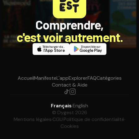
Comprendre,
c'est voir autrement.
Télécharger dans
Disponible sur
l'App Store
Google Play
Accueil
Manifeste
L'app
Explorer
FAQ
Catégories
Contact & Aide
Français
·
English
© Dygest 2026
Mentions légales
·
CGU
·
Politique de confidentialité
·
Cookies