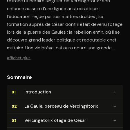
retrace l’itinéraire singulier de Vercingétorix : son
enfance au sein d’une lignée aristocratique ;
l’éducation reçue par ses maîtres druides ; sa
formation auprès de César dont il était devenu l’otage
lors de la guerre des Gaules ; la rébellion enfin, où il se
découvre grand leader politique et redoutable chef
militaire. Une vie brève, qui aura nourri une grande
postérité.
afficher plus
Sommaire
+
In­tro­duc­tion
01
+
La Gaule, berceau de Ver­cin­gé­to­rix
02
+
Ver­cin­gé­to­rix otage de César
03