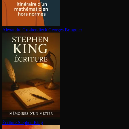
Alexandre Gro­then­dieck
Georges Bringuier
Écriture
Stephen King