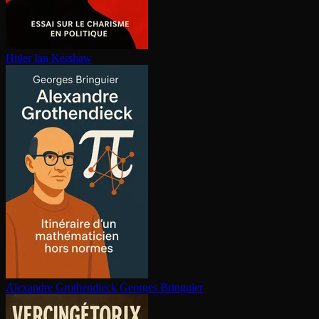
Hitler
Ian Kershaw
Alexandre Gro­then­dieck
Georges Bringuier