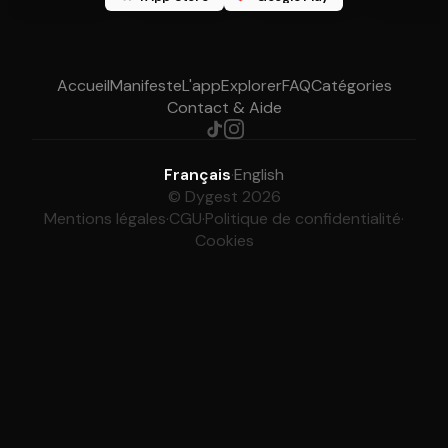
Accueil
Manifeste
L'app
Explorer
FAQ
Catégories
Contact & Aide
Français
·
English
© Dygest 2026
Mentions légales
·
CGU
·
Politique de confidentialité
·
Cookies