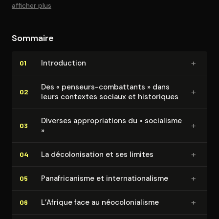
afficher plus
Sommaire
+
In­tro­duc­tion
01
Des « penseurs-combattants » dans
+
02
leurs contextes sociaux et historiques
Diverses ap­pro­pria­tions du « socialisme
+
03
»
+
La dé­co­lo­ni­sa­tion et ses limites
04
+
Pan­afri­ca­nisme et in­ter­na­tio­na­lisme
05
+
L’Afrique face au néo­co­lo­nia­lisme
06