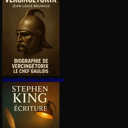
Ver­cin­gé­to­rix
Jean-Louis Brunaux