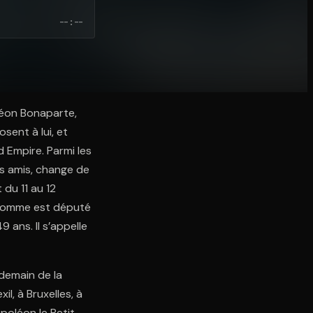
--:--
oléon Bonaparte,
sent à lui, et
d Empire. Parmi les
rs amis, change de
 du 11 au 12
 homme est député
 ans. Il s’appelle
ndemain de la
l, à Bruxelles, à
apoléon le Petit