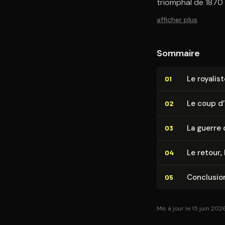
triomphal de 1870 q
afficher plus
Sommaire
Le royalis
01
Le coup d’É
02
La guerre 
03
Le retour,
04
Conclusio
05
Mis à jour le 15 juin 202