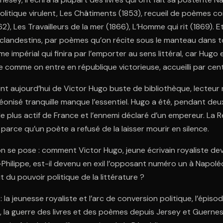
olitique virulent, Les Châtiments (1853), recueil de poèmes c
2), Les Travailleurs de la mer (1866), L’Homme qui rit (1869). Et
s clandestins, par poèmes qu’on récite sous le manteau dans t
e impérial qui finira par l’emporter au sens littéral, car Hugo 
re comme on entre en république victorieuse, accueilli par cen
ent aujourd’hui de Victor Hugo buste de bibliothèque, lecteur 
onisé tranquille manque l’essentiel. Hugo a été, pendant deu
e le plus actif de France et l’ennemi déclaré d’un empereur. La 
 parce qu’un poète a refusé de la laisser mourir en silence.
on se pose : comment Victor Hugo, jeune écrivain royaliste de
Philippe, est-il devenu en exil l’opposant numéro un à Napoléon
 du pouvoir politique de la littérature ?
 : la jeunesse royaliste et l’arc de conversion politique, l’épis
l, la guerre des livres et des poèmes depuis Jersey et Guernes