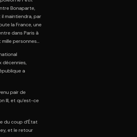
ontre Bonaparte,
 il maintiendra, par
oute la France, une
entre dans Paris à
t mille personnes à
national
x décennies,
République a
venu pair de
 III, et qu’est-ce
ode du coup d’État
ey, et le retour