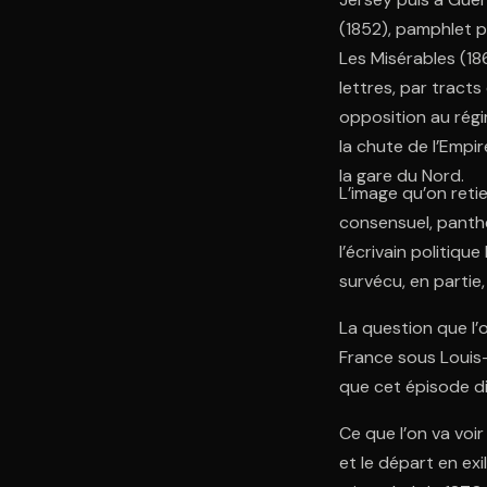
(1852), pamphlet p
Les Misérables (186
lettres, par tract
opposition au régim
la chute de l’Empi
la gare du Nord.
L’image qu’on reti
consensuel, panthé
l’écrivain politiqu
survécu, en partie,
La question que l’
France sous Louis-
que cet épisode dit
Ce que l’on va voir
et le départ en exi