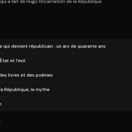
ui a fait de Hugo l’incarnation de la République.
te qui devient républicain : un arc de quarante ans
tat et l’exil
des livres et des poèmes
 la République, le mythe
n
6