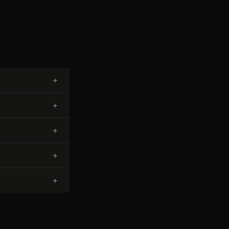
+
+
+
+
+