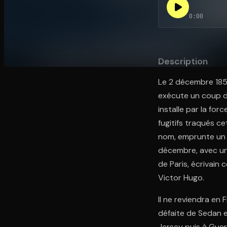
0:00
Ouvre l'app Appareil photo, pointe sur le code. C'est g
Description
Le 2 décembre 1851
exécute un coup d’É
installe par la for
fugitifs traqués c
nom, emprunte un dé
décembre, avec un
de Paris, écrivain 
Victor Hugo.
Il ne reviendra en
défaite de Sedan et
Jersey puis à Guern