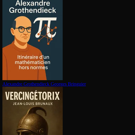
Alexandre Gro­then­dieck
Georges Bringuier