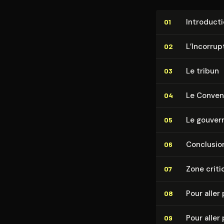
In­tro­duc­t
01
L’In­cor­rup
02
Le tribun
03
Le Conven­
04
Le gouver
05
Conclusio
06
Zone criti
07
Pour aller 
08
Pour aller 
09