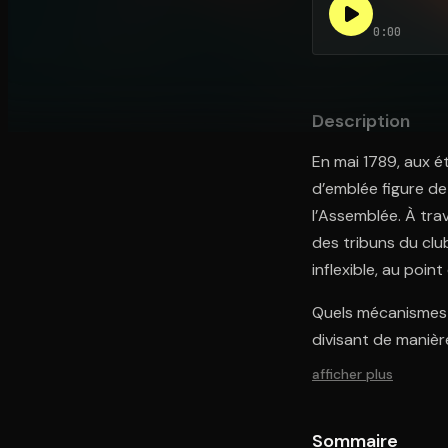
0:00
Ouvre l'app Appareil photo, pointe sur le code. C'est g
Description
En mai 1789, aux é
d’emblée figure de
l’Assemblée. À tra
des tribuns du cl
inflexible, au poin
Quels mécanismes f
divisant de manièr
afficher plus
Sommaire