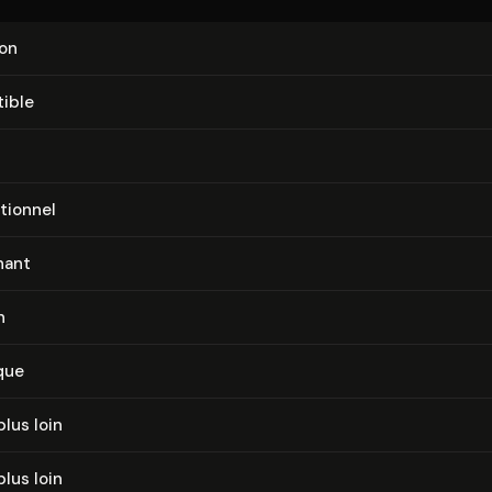
ion
­tible
tion­nel
nant
n
que
plus loin
plus loin