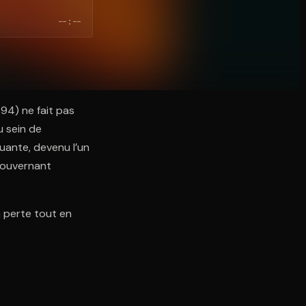
--:--
794) ne fait pas
u sein de
tuante, devenu l’un
gouvernant
a perte tout en