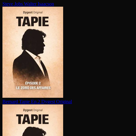
Steve Jobs
Walter Isaacson
Bernard Tapie Ep.2
Dygest Original