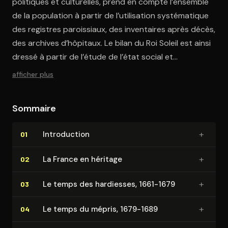
politiques et culturelles, prend en compte l’ensemble
de la population à partir de l’utilisation systématique
des registres paroissiaux, des inventaires après décès,
des archives d’hôpitaux. Le bilan du Roi Soleil est ainsi
dressé à partir de l’étude de l’état social et
économique de l’État français sous son règne.
afficher plus
Sommaire
+
In­tro­duc­tion
01
+
La France en héritage
02
+
Le temps des hardiesses, 1661-1679
03
+
Le temps du mépris, 1679-1689
04