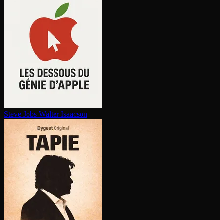
Steve Jobs
Walter Isaacson