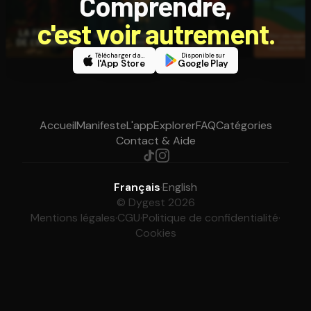
Comprendre,
c'est voir autrement.
Télécharger dans
Disponible sur
l'App Store
Google Play
Accueil
Manifeste
L'app
Explorer
FAQ
Catégories
Contact & Aide
Français
·
English
© Dygest 2026
Mentions légales
·
CGU
·
Politique de confidentialité
·
Cookies