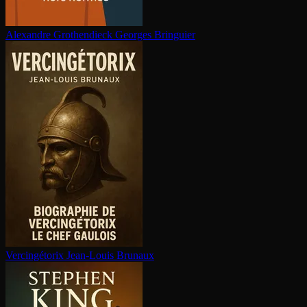
Alexandre Gro­then­dieck
Georges Bringuier
Ver­cin­gé­to­rix
Jean-Louis Brunaux