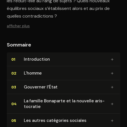
les réduit-elle au rang de sujets ? Quels nouveaux
équilibres sociaux s’établissent alors et au prix de
quelles contradictions ?
afficher plus
Sommaire
+
In­tro­duc­tion
01
+
L'homme
02
+
Gouverner l’État
03
La famille Bonaparte et la nouvelle aris­
+
04
to­cra­tie
+
Les autres catégories sociales
05