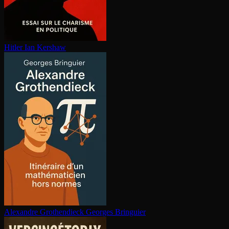
Hitler
Ian Kershaw
Alexandre Gro­then­dieck
Georges Bringuier