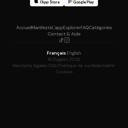
l'App Store
Google Play
Accueil
Manifeste
L'app
Explorer
FAQ
Catégories
Contact & Aide
Français
·
English
© Dygest 2026
Mentions légales
·
CGU
·
Politique de confidentialité
·
Cookies