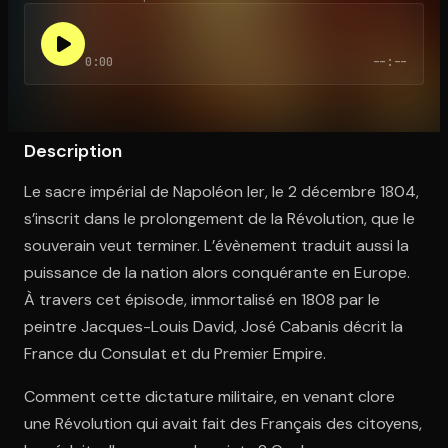
0:00
--:--
Ouvre l'app Appareil photo, pointe sur le code. C'est gratuit à l
Description
Le sacre impérial de Napoléon Ier, le 2 décembre 1804,
s’inscrit dans le prolongement de la Révolution, que le
souverain veut terminer. L’évènement traduit aussi la
puissance de la nation alors conquérante en Europe.
À travers cet épisode, immortalisé en 1808 par le
peintre Jacques-Louis David, José Cabanis décrit la
France du Consulat et du Premier Empire.
Comment cette dictature militaire, en venant clore
une Révolution qui avait fait des Français des citoyens,