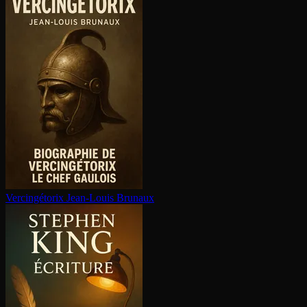
Ver­cin­gé­to­rix
Jean-Louis Brunaux