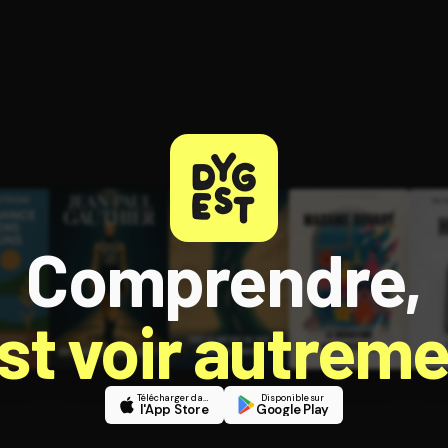
Comprendre,
est voir autreme
Télécharger dans
Disponible sur
l'App Store
Google Play