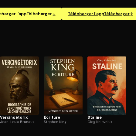
charger l'app
Télécharger
Télécharger l'app
Télécharger
Ver­cin­gé­to­rix
Écriture
Staline
Jean-Louis Brunaux
Stephen King
Oleg Khlevniuk