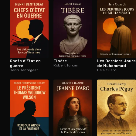
Ouvre l'app Appareil photo, pointe sur le code. C'est g
Chefs d’État en
Tibère
Les Derniers Jours
guerre
Robert Turcan
de Muhammad
Henri Bentégeat
Hela Ouardi