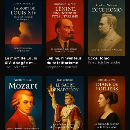
ratuit à l'essai.
La mort de Louis
Lénine, l’inventeur
Ecce Homo
XIV. Apogée et
du to­ta­li­ta­risme
Friedrich Nietzsche
crépuscule de la
Joël Cornette
Stéphane Courtois
royauté