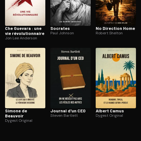
Che Guevara : une
Socrates
No Direction Home
vie ré­vo­lu­tion­naire
Paul Johnson
Robert Shelton
Jon Lee Anderson
Simone de
Journal d'un CEO
Albert Camus
Beauvoir
Steven Bartlett
Dygest Original
Dygest Original