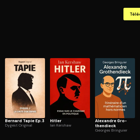
Télé
Bernard Tapie Ep.3
Hitler
Alexandre Gro­
Dygest Original
Ian Kershaw
then­dieck
Georges Bringuier