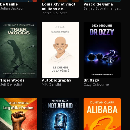
De Gaulle
Louis XIV et vingt
Vasco de Gama
Julian Jackson
millions de
Sanjay Subrahmanyam
Français
Pierre Goubert
Tiger Woods
Au­to­bio­gra­phy
Dr. Ozzy
Jeff Benedict
M.K. Gandhi
Ozzy Osbourne