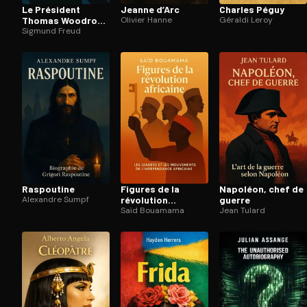
Le Président
Jeanne d’Arc
Charles Péguy
Thomas Woodrow
Olivier Hanne
Géraldi Leroy
Wilson
Sigmund Freud
Raspoutine
Figures de la
Napoléon, chef de
Alexandre Sumpf
révolution
guerre
africaine
Saïd Bouamama
Jean Tulard