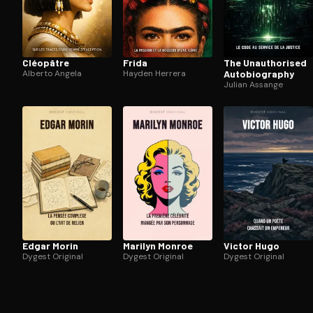
Cléopâtre
Frida
The Unau­tho­ri­sed
Alberto Angela
Hayden Herrera
Au­to­bio­gra­phy
Julian Assange
Edgar Morin
Marilyn Monroe
Victor Hugo
Dygest Original
Dygest Original
Dygest Original