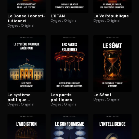
Le Conseil consti­
L’OTAN
La Ve République
tu­tion­nel
Dygest Original
Dygest Original
Dygest Original
Le système
Les partis
Le Sénat
politique
politiques
Dygest Original
américain
Dygest Original
Dygest Original