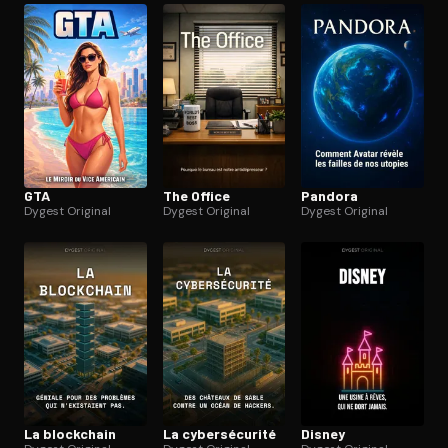
GTA
The Office
Pandora
Dygest Original
Dygest Original
Dygest Original
La blockchain
La cy­ber­sé­cu­ri­té
Disney