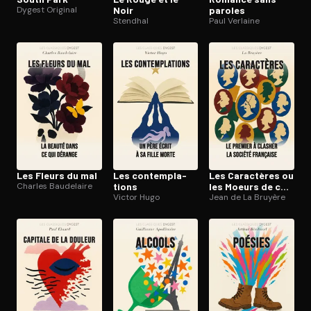
Dygest Original
Noir
paroles
Stendhal
Paul Verlaine
Les Fleurs du mal
Les contem­pla­
Les Caractères ou
Charles Baudelaire
tions
les Moeurs de ce
Victor Hugo
siècle
Jean de La Bruyère