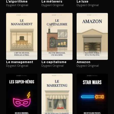
L'al­go­rithme
Le métavers
Le luxe
Dygest Original
Dygest Original
Dygest Original
Le management
Le capitalisme
Amazon
Dygest Original
Dygest Original
Dygest Original