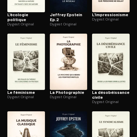
L'écologie
Jeffrey Epstein
L'Im­pres­sio­nisme
politique
Ep.2
Dygest Original
Dygest Original
Dygest Original
Le féminisme
La Pho­to­gra­phie
La déso­béis­sance
Dygest Original
Dygest Original
civile
Dygest Original