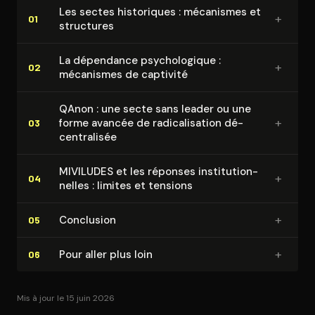
Les sectes historiques : mécanismes et
+
01
structures
La dépendance psy­cho­lo­gique :
+
02
mécanismes de captivité
QAnon : une secte sans leader ou une
+
forme avancée de ra­di­ca­li­sa­tion dé­
03
cen­tra­li­sée
MIVILUDES et les réponses ins­ti­tu­tion­
+
04
nelles : limites et tensions
+
Conclusion
05
+
Pour aller plus loin
06
Mis à jour le 15 juin 2026