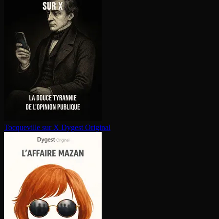
Tocqueville sur X
Dygest Original