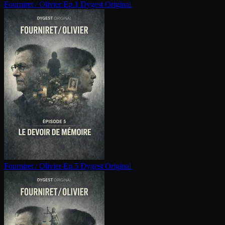
Fourniret / Olivier Ep.1
Dygest Original
Fourniret / Olivier Ep.5
Dygest Original