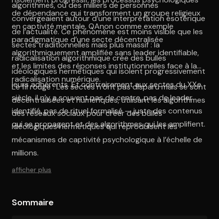
algorithmes, où des milliers de personnes
de dépendance qui transforment un groupe religieux
convergeaient autour d’une interprétation ésotérique
en captivité mentale, QAnon comme exemple
de l’actualité. Ce phénomène est moins visible que les
paradigmatique d’une secte décentralisée
sectes traditionnelles mais plus massif : la
algorithmiquement amplifiée sans leader identifiable,
radicalisation algorithmique crée des bulles
et les limites des réponses institutionnelles face à la
idéologiques hermétiques qui isolent progressivement
radicalisation numérique.
leurs adhérents. Et contrairement aux sectes du XXe
Le fil rouge : Les sectes n’ont pas disparu mais se sont
siècle, il n’y a souvent pas de centre, pas de leader
décentralisées et numériques, utilisant les algorithmes
identifié, pas de rituel formalisé — juste des contenus
des réseaux sociaux pour créer des bulles
qui se propagent et des algorithmes qui les amplifient.
idéologiques hermétiques qui reproduisent les
mécanismes de captivité psychologique à l’échelle de
millions.
afficher plus
Sommaire