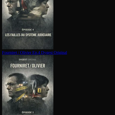
Fourniret / Olivier Ep.4
Dygest Original