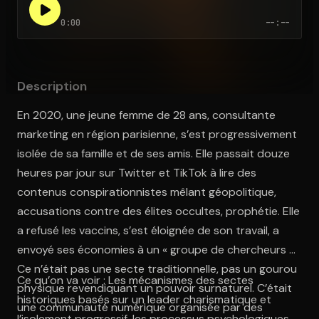
0:00
--:--
Ouvre l'app Appareil photo, pointe sur le code. C'est gratuit à l
Description
En 2020, une jeune femme de 28 ans, consultante
marketing en région parisienne, s’est progressivement
isolée de sa famille et de ses amis. Elle passait douze
heures par jour sur Twitter et TikTok à lire des
contenus conspirationnistes mêlant géopolitique,
accusations contre des élites occultes, prophétie. Elle
a refusé les vaccins, s’est éloignée de son travail, a
envoyé ses économies à un « groupe de chercheurs ».
Ce n’était pas une secte traditionnelle, pas un gourou
Ce qu’on va voir : Les mécanismes des sectes
physique revendiquant un pouvoir surnaturel. C’était
historiques basés sur un leader charismatique et
une communauté numérique organisée par des
l’isolement progressif, les processus psychologiques