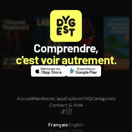
Comprendre,
c'est voir autrement.
Télécharger dans
Disponible sur
l'App Store
Google Play
Accueil
Manifeste
L'app
Explorer
FAQ
Catégories
Contact & Aide
Français
·
English
© Dygest 2026