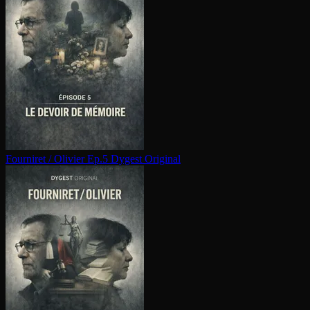
Fourniret / Olivier Ep.5
Dygest Original