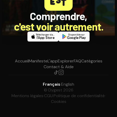
Comprendre,
c'est voir autrement.
Télécharger dans
Disponible sur
l'App Store
Google Play
Accueil
Manifeste
L'app
Explorer
FAQ
Catégories
Contact & Aide
Français
·
English
© Dygest 2026
Mentions légales
·
CGU
·
Politique de confidentialité
·
Cookies