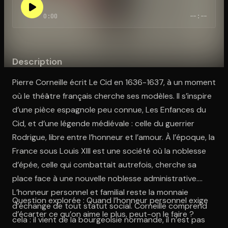
0:00
--:--
Ouvre l'app Appareil photo, pointe sur le code. C'est gratuit à l
Description
Pierre Corneille écrit Le Cid en 1636-1637, à un moment
où le théâtre français cherche ses modèles. Il s’inspire
d’une pièce espagnole peu connue, Les Enfances du
Cid, et d’une légende médiévale : celle du guerrier
Rodrigue, libre entre l’honneur et l’amour. À l’époque, la
France sous Louis XIII est une société où la noblesse
d’épée, celle qui combattait autrefois, cherche sa
place face à une nouvelle noblesse administrative.
L’honneur personnel et familial reste la monnaie
Question explorée : Quand l’honneur personnel exige
d’échange de tout statut social. Corneille comprend
d’écarter ce qu’on aime le plus, peut-on le faire ?
cela : il vient de la bourgeoisie normande, il n’est pas